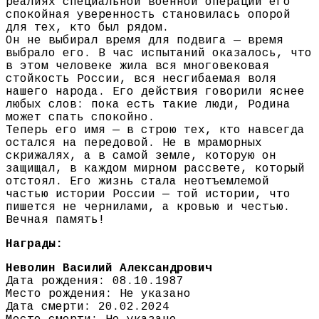
реалиях специальной военной операции его
спокойная уверенность становилась опорой
для тех, кто был рядом.
Он не выбирал время для подвига — время
выбрало его. В час испытаний оказалось, что
в этом человеке жила вся многовековая
стойкость России, вся несгибаемая воля
нашего народа. Его действия говорили яснее
любых слов: пока есть такие люди, Родина
может спать спокойно.
Теперь его имя — в строю тех, кто навсегда
остался на передовой. Не в мраморных
скрижалях, а в самой земле, которую он
защищал, в каждом мирном рассвете, который
отстоял. Его жизнь стала неотъемлемой
частью истории России — той истории, что
пишется не чернилами, а кровью и честью.
Вечная память!
Награды:
Неволин Василий Александрович
Дата рождения: 08.10.1987
Место рождения: Не указано
Дата смерти: 20.02.2024