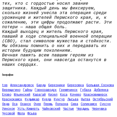
тех, кто с гордостью носил звание
защитника. Каждый день мы фиксируем,
сколько жизней унесла эта операция среди
уроженцев и жителей Пермского края, и, к
сожалению, эти цифры продолжают расти. Эти
потери — наша общая боль.
Каждый выходец и житель Пермского края,
павший в ходе специальной военной операции
(СВО), стал символом мужества и стойкости.
Мы обязаны помнить о них и передавать их
истории будущим поколениям.
Вечная память всем павшим героям из
Пермского края, они навсегда останутся в
наших сердцах.
География
top
Александровск
Барда
Березники
Березовка
Большая Соснова
Верещагино
Гайны
Горнозаводск
Гремячинск
Губаха
Добрянка
Елово
Ильинский
Карагай
Кизел
Коса
Кочево
Красновишерск
Краснокамск
Кудымкар
Куеда
Кунгур
Лысьва
Нытва
Октябрьский
Орда
Оса
Оханск
Очер
Пермь
Полазна
Сива
Соликамск
Суксун
Уинское
Усть-Кишерть
Чайковский
Частые
Чердынь
Чернушка
Чусовой
Юрла
Юсьва