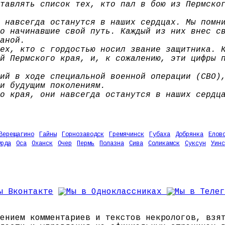
тавлять список тех, кто пал в бою из Пермско
 навсегда останутся в наших сердцах. Мы помн
о начинавшие свой путь. Каждый из них внес с
аной.
ех, кто с гордостью носил звание защитника. 
й Пермского края, и, к сожалению, эти цифры 
ий в ходе специальной военной операции (СВО)
и будущим поколениям.
о края, они навсегда останутся в наших сердц
Верещагино
Гайны
Горнозаводск
Гремячинск
Губаха
Добрянка
Елов
Орда
Оса
Оханск
Очер
Пермь
Полазна
Сива
Соликамск
Суксун
Уинс
ением комментариев и текстов некрологов, взя