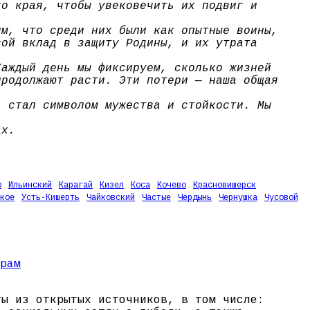
го края, чтобы увековечить их подвиг и
им, что среди них были как опытные воины,
вой вклад в защиту Родины, и их утрата
Каждый день мы фиксируем, сколько жизней
продолжают расти. Эти потери — наша общая
, стал символом мужества и стойкости. Мы
ах.
о
Ильинский
Карагай
Кизел
Коса
Кочево
Красновишерск
кое
Усть-Кишерть
Чайковский
Частые
Чердынь
Чернушка
Чусовой
ты из открытых источников, в том числе: