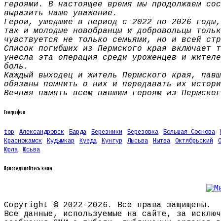
героями. В настоящее время мы продолжаем сос
выразить наше уважение.
Герои, ушедшие в период с 2022 по 2026 годы,
так и молодые новобранцы и добровольцы тольк
чувствуется не только семьями, но и всей стр
Список погибших из Пермского края включает т
унесла эта операция среди уроженцев и жителе
боль.
Каждый выходец и житель Пермского края, павш
обязаны помнить о них и передавать их истори
Вечная память всем павшим героям из Пермског
География
top
Александровск
Барда
Березники
Березовка
Большая Соснова
Краснокамск
Кудымкар
Куеда
Кунгур
Лысьва
Нытва
Октябрьский
Юрла
Юсьва
Присоединяйтесь к нам
Copyright © 2022-2026. Все права защищены.
Все данные, используемые на сайте, за исключ