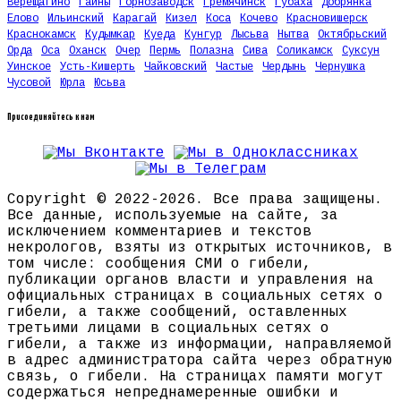
Верещагино
Гайны
Горнозаводск
Гремячинск
Губаха
Добрянка
Елово
Ильинский
Карагай
Кизел
Коса
Кочево
Красновишерск
Краснокамск
Кудымкар
Куеда
Кунгур
Лысьва
Нытва
Октябрьский
Орда
Оса
Оханск
Очер
Пермь
Полазна
Сива
Соликамск
Суксун
Уинское
Усть-Кишерть
Чайковский
Частые
Чердынь
Чернушка
Чусовой
Юрла
Юсьва
Присоединяйтесь к нам
Copyright © 2022-2026. Все права защищены.
Все данные, используемые на сайте, за
исключением комментариев и текстов
некрологов, взяты из открытых источников, в
том числе: сообщения СМИ о гибели,
публикации органов власти и управления на
официальных страницах в социальных сетях о
гибели, а также сообщений, оставленных
третьими лицами в социальных сетях о
гибели, а также из информации, направляемой
в адрес администратора сайта через обратную
связь, о гибели. На страницах памяти могут
содержаться непреднамеренные ошибки и