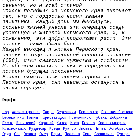
семьями, но и всей страной.
Список погибших из Пермского края включает
тех, кто с гордостью носил звание
защитника. Каждый день мы фиксируем,
сколько жизней унесла эта операция среди
уроженцев и жителей Пермского края, и, к
сожалению, эти цифры продолжают расти. Эти
потери — наша общая боль.
Каждый выходец и житель Пермского края,
павший в ходе специальной военной операции
(СВО), стал символом мужества и стойкости.
Мы обязаны помнить о них и передавать их
истории будущим поколениям.
Вечная память всем павшим героям из
Пермского края, они навсегда останутся в
наших сердцах.
География
top
Александровск
Барда
Березники
Березовка
Большая Соснова
Верещагино
Гайны
Горнозаводск
Гремячинск
Губаха
Добрянка
Елово
Ильинский
Карагай
Кизел
Коса
Кочево
Красновишерск
Краснокамск
Кудымкар
Куеда
Кунгур
Лысьва
Нытва
Октябрьский
Орда
Оса
Оханск
Очер
Пермь
Полазна
Сива
Соликамск
Суксун