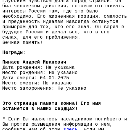
глубоким чувством долга перед страной. Он
был человеком действия, готовым отстаивать
интересы России там, где это было
необходимо. Его жизненная позиция, смелость
и преданность идеалам навсегда останутся
примером для тех, кто его знал. Он верил в
будущее России и делал все, что в его
силах, для его приближения.
Вечная память!
Награды:
Пинаев Андрей Иванович
Дата рождения: Не указана
Место рождения: Не указано
Дата смерти: 04.01.2025
Место смерти: Не указано
Место захоронения: Не указано
Это страница памяти воина! Его имя
останется в наших сердцах!
* Если Вы являетесь наследником погибшего и
Вы против размещения информации о нем,
сообщите нам об этом
здесь
. Если Вы