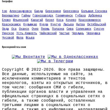
География
top
Александровск
Барда
Березники
Березовка
Большая Соснова
Верещагино
Гайны
Горнозаводск
Гремячинск
Губаха
Добрянка
Елово
Ильинский
Карагай
Кизел
Коса
Кочево
Красновишерск
Краснокамск
Кудымкар
Куеда
Кунгур
Лысьва
Нытва
Октябрьский
Орда
Оса
Оханск
Очер
Пермь
Полазна
Сива
Соликамск
Суксун
Уинское
Усть-Кишерть
Чайковский
Частые
Чердынь
Чернушка
Чусовой
Юрла
Юсьва
Присоединяйтесь к нам
Copyright © 2022-2026. Все права защищены.
Все данные, используемые на сайте, за
исключением комментариев и текстов
некрологов, взяты из открытых источников, в
том числе: сообщения СМИ о гибели,
публикации органов власти и управления на
официальных страницах в социальных сетях о
гибели, а также сообщений, оставленных
третьими лицами в социальных сетях о
гибели, а также из информации, направляемой