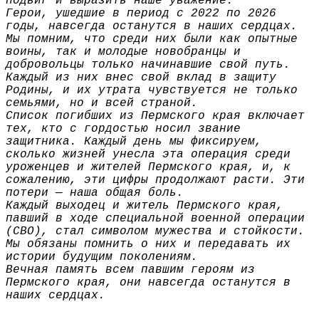
подвиг и выразить наше уважение.
Герои, ушедшие в период с 2022 по 2026
годы, навсегда останутся в наших сердцах.
Мы помним, что среди них были как опытные
воины, так и молодые новобранцы и
добровольцы только начинавшие свой путь.
Каждый из них внес свой вклад в защиту
Родины, и их утрата чувствуется не только
семьями, но и всей страной.
Список погибших из Пермского края включает
тех, кто с гордостью носил звание
защитника. Каждый день мы фиксируем,
сколько жизней унесла эта операция среди
уроженцев и жителей Пермского края, и, к
сожалению, эти цифры продолжают расти. Эти
потери — наша общая боль.
Каждый выходец и житель Пермского края,
павший в ходе специальной военной операции
(СВО), стал символом мужества и стойкости.
Мы обязаны помнить о них и передавать их
истории будущим поколениям.
Вечная память всем павшим героям из
Пермского края, они навсегда останутся в
наших сердцах.