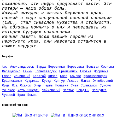
сожалению, эти цифры продолжают расти. Эти
потери — наша общая боль.
Каждый выходец и житель Пермского края,
павший в ходе специальной военной операции
(СВО), стал символом мужества и стойкости.
Мы обязаны помнить о них и передавать их
истории будущим поколениям.
Вечная память всем павшим героям из
Пермского края, они навсегда останутся в
наших сердцах.
География
top
Александровск
Барда
Березники
Березовка
Большая Соснова
Верещагино
Гайны
Горнозаводск
Гремячинск
Губаха
Добрянка
Елово
Ильинский
Карагай
Кизел
Коса
Кочево
Красновишерск
Краснокамск
Кудымкар
Куеда
Кунгур
Лысьва
Нытва
Октябрьский
Орда
Оса
Оханск
Очер
Пермь
Полазна
Сива
Соликамск
Суксун
Уинское
Усть-Кишерть
Чайковский
Частые
Чердынь
Чернушка
Чусовой
Юрла
Юсьва
Присоединяйтесь к нам