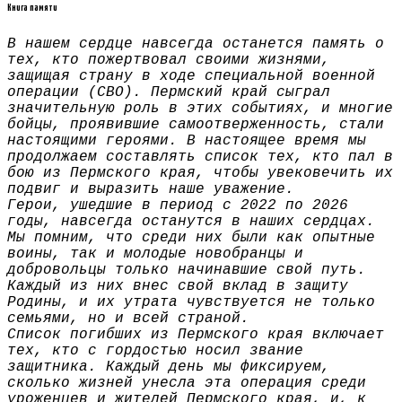
Книга памяти
В нашем сердце навсегда останется память о
тех, кто пожертвовал своими жизнями,
защищая страну в ходе специальной военной
операции (СВО). Пермский край сыграл
значительную роль в этих событиях, и многие
бойцы, проявившие самоотверженность, стали
настоящими героями. В настоящее время мы
продолжаем составлять список тех, кто пал в
бою из Пермского края, чтобы увековечить их
подвиг и выразить наше уважение.
Герои, ушедшие в период с 2022 по 2026
годы, навсегда останутся в наших сердцах.
Мы помним, что среди них были как опытные
воины, так и молодые новобранцы и
добровольцы только начинавшие свой путь.
Каждый из них внес свой вклад в защиту
Родины, и их утрата чувствуется не только
семьями, но и всей страной.
Список погибших из Пермского края включает
тех, кто с гордостью носил звание
защитника. Каждый день мы фиксируем,
сколько жизней унесла эта операция среди
уроженцев и жителей Пермского края, и, к