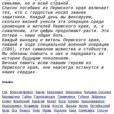
семьями, но и всей страной.
Список погибших из Пермского края включает
тех, кто с гордостью носил звание
защитника. Каждый день мы фиксируем,
сколько жизней унесла эта операция среди
уроженцев и жителей Пермского края, и, к
сожалению, эти цифры продолжают расти. Эти
потери — наша общая боль.
Каждый выходец и житель Пермского края,
павший в ходе специальной военной операции
(СВО), стал символом мужества и стойкости.
Мы обязаны помнить о них и передавать их
истории будущим поколениям.
Вечная память всем павшим героям из
Пермского края, они навсегда останутся в
наших сердцах.
География
top
Александровск
Барда
Березники
Березовка
Большая Соснова
Верещагино
Гайны
Горнозаводск
Гремячинск
Губаха
Добрянка
Елово
Ильинский
Карагай
Кизел
Коса
Кочево
Красновишерск
Краснокамск
Кудымкар
Куеда
Кунгур
Лысьва
Нытва
Октябрьский
Орда
Оса
Оханск
Очер
Пермь
Полазна
Сива
Соликамск
Суксун