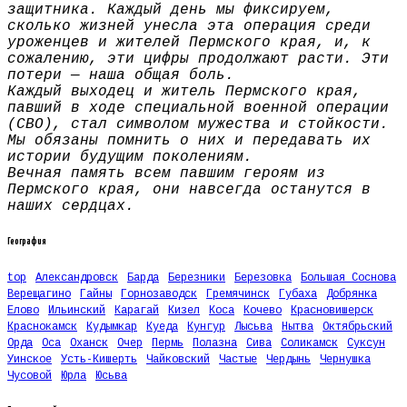
защитника. Каждый день мы фиксируем,
сколько жизней унесла эта операция среди
уроженцев и жителей Пермского края, и, к
сожалению, эти цифры продолжают расти. Эти
потери — наша общая боль.
Каждый выходец и житель Пермского края,
павший в ходе специальной военной операции
(СВО), стал символом мужества и стойкости.
Мы обязаны помнить о них и передавать их
истории будущим поколениям.
Вечная память всем павшим героям из
Пермского края, они навсегда останутся в
наших сердцах.
География
top
Александровск
Барда
Березники
Березовка
Большая Соснова
Верещагино
Гайны
Горнозаводск
Гремячинск
Губаха
Добрянка
Елово
Ильинский
Карагай
Кизел
Коса
Кочево
Красновишерск
Краснокамск
Кудымкар
Куеда
Кунгур
Лысьва
Нытва
Октябрьский
Орда
Оса
Оханск
Очер
Пермь
Полазна
Сива
Соликамск
Суксун
Уинское
Усть-Кишерть
Чайковский
Частые
Чердынь
Чернушка
Чусовой
Юрла
Юсьва