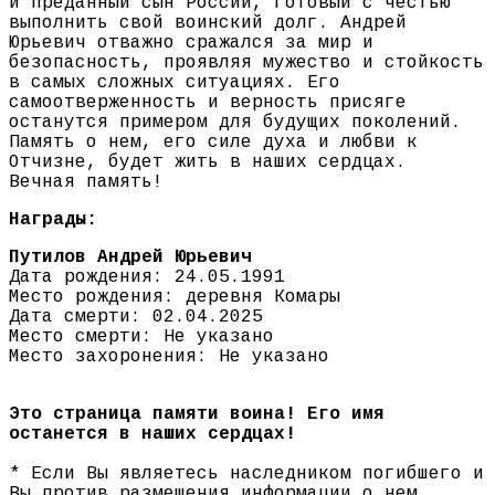
и преданный сын России, готовый с честью
выполнить свой воинский долг. Андрей
Юрьевич отважно сражался за мир и
безопасность, проявляя мужество и стойкость
в самых сложных ситуациях. Его
самоотверженность и верность присяге
останутся примером для будущих поколений.
Память о нем, его силе духа и любви к
Отчизне, будет жить в наших сердцах.
Вечная память!
Награды:
Путилов Андрей Юрьевич
Дата рождения: 24.05.1991
Место рождения: деревня Комары
Дата смерти: 02.04.2025
Место смерти: Не указано
Место захоронения: Не указано
Это страница памяти воина! Его имя
останется в наших сердцах!
* Если Вы являетесь наследником погибшего и
Вы против размещения информации о нем,