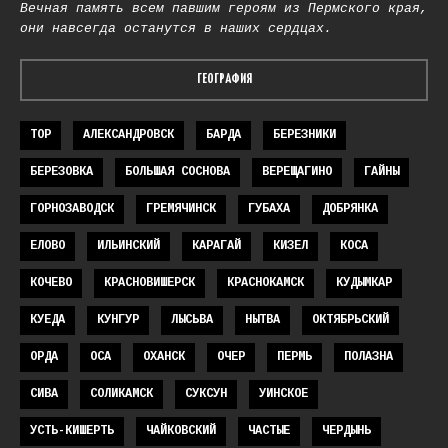
Вечная память всем павшим героям из Пермского края,
они навсегда останутся в наших сердцах.
ГЕОГРАФИЯ
TOP
АЛЕКСАНДРОВСК
БАРДА
БЕРЕЗНИКИ
БЕРЕЗОВКА
БОЛЬШАЯ СОСНОВА
ВЕРЕЩАГИНО
ГАЙНЫ
ГОРНОЗАВОДСК
ГРЕМЯЧИНСК
ГУБАХА
ДОБРЯНКА
ЕЛОВО
ИЛЬИНСКИЙ
КАРАГАЙ
КИЗЕЛ
КОСА
КОЧЕВО
КРАСНОВИШЕРСК
КРАСНОКАМСК
КУДЫМКАР
КУЕДА
КУНГУР
ЛЫСЬВА
НЫТВА
ОКТЯБРЬСКИЙ
ОРДА
ОСА
ОХАНСК
ОЧЕР
ПЕРМЬ
ПОЛАЗНА
СИВА
СОЛИКАМСК
СУКСУН
УИНСКОЕ
УСТЬ-КИШЕРТЬ
ЧАЙКОВСКИЙ
ЧАСТЫЕ
ЧЕРДЫНЬ