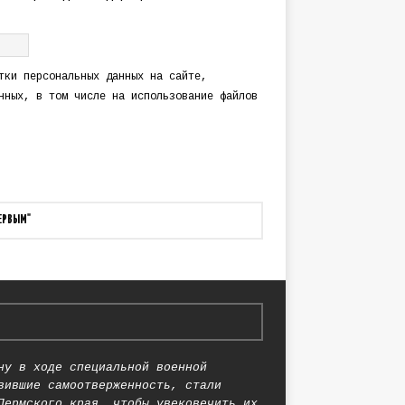
тки персональных данных
на сайте,
нных
, в том числе на использование файлов
ПЕРВЫМ"
ну в ходе специальной военной
вившие самоотверженность, стали
Пермского края, чтобы увековечить их