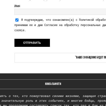
Имя
Я подтверждаю, что ознакомлен(а) с
Политикой обрабо
принимаю ее и даю
Согласие на обработку персональных да
cookie.
"ВАШЕ СООБЩЕНИЕ БУДЕТ 
КНИГА ПАМЯТИ
мять о тех, кто пожертвовал своими жизнями, защищая стра
 значительную роль в этих событиях, и многие бойцы, проя
я мы продолжаем составлять список тех, кто пал в бою из 