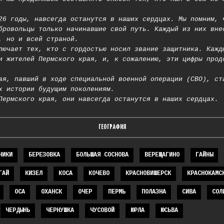
26 годы, навсегда останутся в наших сердцах. Мы помним, 
бровольцы только начинавшие свой путь. Каждый из них вне
, но и всей страной.
лючает тех, кто с гордостью носил звание защитника. Кажд
и жителей Пермского края, и, к сожалению, эти цифры прод
ая, павший в ходе специальной военной операции (СВО), ст
х истории будущим поколениям.
Пермского края, они навсегда останутся в наших сердцах.
ГЕОГРАФИЯ
НИКИ
БЕРЕЗОВКА
БОЛЬШАЯ СОСНОВА
ВЕРЕЩАГИНО
ГАЙНЫ
ГАЙ
КИЗЕЛ
КОСА
КОЧЕВО
КРАСНОВИШЕРСК
КРАСНОКАМС
ОСА
ОХАНСК
ОЧЕР
ПЕРМЬ
ПОЛАЗНА
СИВА
СОЛ
ЧЕРДЫНЬ
ЧЕРНУШКА
ЧУСОВОЙ
ЮРЛА
ЮСЬВА