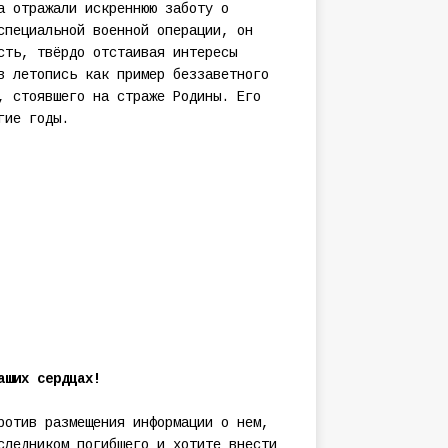
а отражали искреннюю заботу о
специальной военной операции, он
сть, твёрдо отстаивая интересы
в летопись как пример беззаветного
, стоявшего на страже Родины. Его
гие годы.
аших сердцах!
ротив размещения информации о нем,
следником погибшего и хотите внести