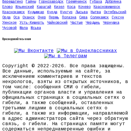
Верещагино
Гайны
Горнозаводск
Гремячинск
Губаха
Добрянка
Елово
Ильинский
Карагай
Кизел
Коса
Кочево
Красновишерск
Краснокамск
Кудымкар
Куеда
Кунгур
Лысьва
Нытва
Октябрьский
Орда
Оса
Оханск
Очер
Пермь
Полазна
Сива
Соликамск
Суксун
Уинское
Усть-Кишерть
Чайковский
Частые
Чердынь
Чернушка
Чусовой
Юрла
Юсьва
Присоединяйтесь к нам
Copyright © 2022-2026. Все права защищены.
Все данные, используемые на сайте, за
исключением комментариев и текстов
некрологов, взяты из открытых источников, в
том числе: сообщения СМИ о гибели,
публикации органов власти и управления на
официальных страницах в социальных сетях о
гибели, а также сообщений, оставленных
третьими лицами в социальных сетях о
гибели, а также из информации, направляемой
в адрес администратора сайта через обратную
связь, о гибели. На страницах памяти могут
содержаться непреднамеренные ошибки и