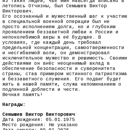
из таких людей, чьё имя навсегда вписано в
летопись Отчизны, был Семышев Виктор
Викторович.
Его осознанный и мужественный шаг к участию
в специальной военной операции был не
просто исполнением долга, но и глубоким
проявлением беззаветной любви к России и
непоколебимой веры в её будущее. В
условиях, где каждый день требовал
предельной концентрации, самоотверженности
и несгибаемой воли, он демонстрировал
исключительное мужество и решимость. Своими
действиями он внёс неоценимый вклад в
обеспечение безопасности и суверенитета
страны, став примером истинного патриотизма
и беззаветного служения. Его подвиг будет
жить в нашей памяти, служа напоминанием о
подлинной доблести и чести.
Вечная память!
Награды:
Семышев Виктор Викторович
Дата рождения: 05.01.1975
Место рождения: Не указано