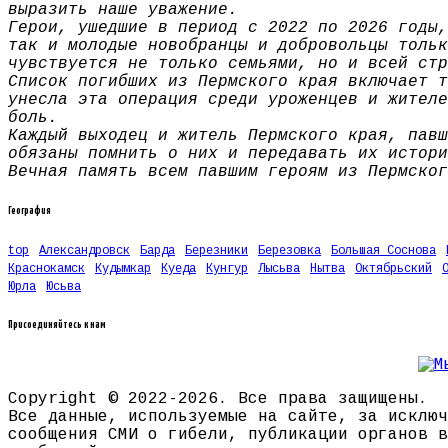
выразить наше уважение.
Герои, ушедшие в период с 2022 по 2026 годы,
так и молодые новобранцы и добровольцы тольк
чувствуется не только семьями, но и всей стр
Список погибших из Пермского края включает т
унесла эта операция среди уроженцев и жителе
боль.
Каждый выходец и житель Пермского края, павш
обязаны помнить о них и передавать их истори
Вечная память всем павшим героям из Пермског
География
top
Александровск
Барда
Березники
Березовка
Большая Соснова
Краснокамск
Кудымкар
Куеда
Кунгур
Лысьва
Нытва
Октябрьский
Юрла
Юсьва
Присоединяйтесь к нам
Copyright © 2022-2026. Все права защищены.
Все данные, используемые на сайте, за исключ
сообщения СМИ о гибели, публикации органов в