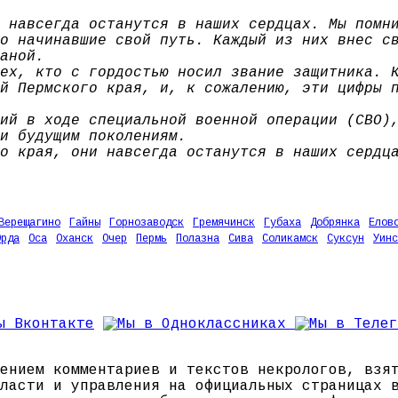
 навсегда останутся в наших сердцах. Мы помн
о начинавшие свой путь. Каждый из них внес с
аной.
ех, кто с гордостью носил звание защитника. 
й Пермского края, и, к сожалению, эти цифры 
ий в ходе специальной военной операции (СВО)
и будущим поколениям.
о края, они навсегда останутся в наших сердц
Верещагино
Гайны
Горнозаводск
Гремячинск
Губаха
Добрянка
Елов
Орда
Оса
Оханск
Очер
Пермь
Полазна
Сива
Соликамск
Суксун
Уинс
ением комментариев и текстов некрологов, взя
ласти и управления на официальных страницах 