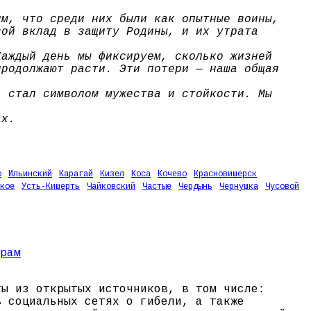
им, что среди них были как опытные воины,
вой вклад в защиту Родины, и их утрата
Каждый день мы фиксируем, сколько жизней
продолжают расти. Эти потери — наша общая
, стал символом мужества и стойкости. Мы
ах.
о
Ильинский
Карагай
Кизел
Коса
Кочево
Красновишерск
кое
Усть-Кишерть
Чайковский
Частые
Чердынь
Чернушка
Чусовой
ты из открытых источников, в том числе:
в социальных сетях о гибели, а также