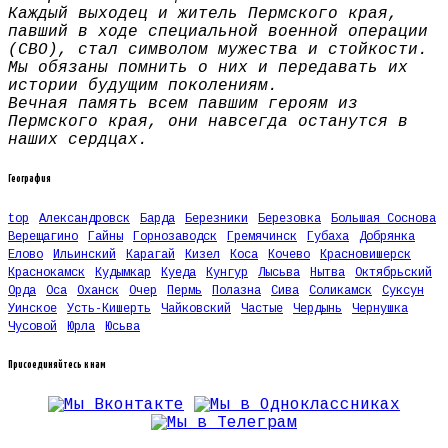
Каждый выходец и житель Пермского края,
павший в ходе специальной военной операции
(СВО), стал символом мужества и стойкости.
Мы обязаны помнить о них и передавать их
истории будущим поколениям.
Вечная память всем павшим героям из
Пермского края, они навсегда останутся в
наших сердцах.
География
top
Александровск
Барда
Березники
Березовка
Большая Соснова
Верещагино
Гайны
Горнозаводск
Гремячинск
Губаха
Добрянка
Елово
Ильинский
Карагай
Кизел
Коса
Кочево
Красновишерск
Краснокамск
Кудымкар
Куеда
Кунгур
Лысьва
Нытва
Октябрьский
Орда
Оса
Оханск
Очер
Пермь
Полазна
Сива
Соликамск
Суксун
Уинское
Усть-Кишерть
Чайковский
Частые
Чердынь
Чернушка
Чусовой
Юрла
Юсьва
Присоединяйтесь к нам