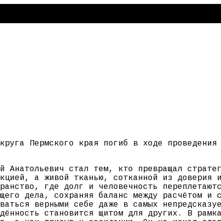
круга Пермского края погиб в ходе проведения
й Анатольевич стал тем, кто превращал страте
кцией, а живой тканью, сотканной из доверия 
ранство, где долг и человечность переплетают
щего дела, сохраняя баланс между расчётом и 
ваться верными себе даже в самых непредсказу
дённость становится щитом для других. В рамк