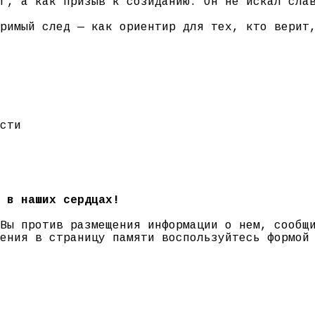
г, а как призыв к созиданию. Он не искал сла
римый след — как ориентир для тех, кто верит
сти
 в наших сердцах!
 Вы против размещения информации о нем, сооб
нения в страницу памяти воспользуйтесь формо