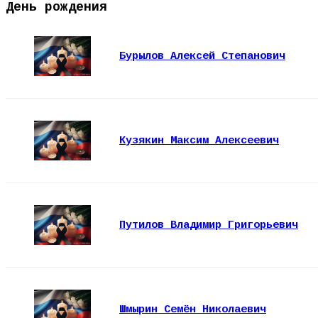
День рождения
Бурылов Алексей Степанович
Кузякин Максим Алексеевич
Путилов Владимир Григорьевич
Шмырин Семён Николаевич