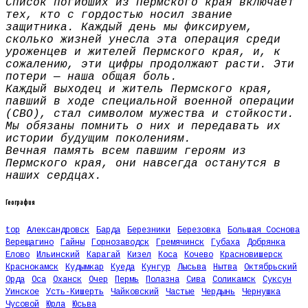
Список погибших из Пермского края включает
тех, кто с гордостью носил звание
защитника. Каждый день мы фиксируем,
сколько жизней унесла эта операция среди
уроженцев и жителей Пермского края, и, к
сожалению, эти цифры продолжают расти. Эти
потери — наша общая боль.
Каждый выходец и житель Пермского края,
павший в ходе специальной военной операции
(СВО), стал символом мужества и стойкости.
Мы обязаны помнить о них и передавать их
истории будущим поколениям.
Вечная память всем павшим героям из
Пермского края, они навсегда останутся в
наших сердцах.
География
top
Александровск
Барда
Березники
Березовка
Большая Соснова
Верещагино
Гайны
Горнозаводск
Гремячинск
Губаха
Добрянка
Елово
Ильинский
Карагай
Кизел
Коса
Кочево
Красновишерск
Краснокамск
Кудымкар
Куеда
Кунгур
Лысьва
Нытва
Октябрьский
Орда
Оса
Оханск
Очер
Пермь
Полазна
Сива
Соликамск
Суксун
Уинское
Усть-Кишерть
Чайковский
Частые
Чердынь
Чернушка
Чусовой
Юрла
Юсьва