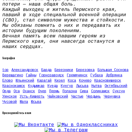
потери — наша общая боль.
Каждый выходец и житель Пермского края,
павший в ходе специальной военной операции
(СВО), стал символом мужества и стойкости.
Мы обязаны помнить о них и передавать их
истории будущим поколениям.
Вечная память всем павшим героям из
Пермского края, они навсегда останутся в
наших сердцах.
География
top
Александровск
Барда
Березники
Березовка
Большая Соснова
Верещагино
Гайны
Горнозаводск
Гремячинск
Губаха
Добрянка
Елово
Ильинский
Карагай
Кизел
Коса
Кочево
Красновишерск
Краснокамск
Кудымкар
Куеда
Кунгур
Лысьва
Нытва
Октябрьский
Орда
Оса
Оханск
Очер
Пермь
Полазна
Сива
Соликамск
Суксун
Уинское
Усть-Кишерть
Чайковский
Частые
Чердынь
Чернушка
Чусовой
Юрла
Юсьва
Присоединяйтесь к нам