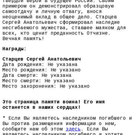
твердой верой в будущее России. Своим
примером он демонстрировал образцовую
самоотдачу и личную отвагу, внося
неоценимый вклад в общее дело. Старцев
Сергей Анатольевич сформировал наследие
несгибаемого мужества, ставшее маяком для
всех, кто ценит преданность Отчизне.
Вечная память!
Награды:
Старцев Сергей Анатольевич
Дата рождения: Не указана
Место рождения: Не указано
Дата смерти: Не указана
Место смерти: Не указано
Место захоронения: Не указано
Это страница памяти воина! Его имя
останется в наших сердцах!
* Если Вы являетесь наследником погибшего и
Вы против размещения информации о нем,
сообщите нам об этом
здесь
. Если Вы
являетесь наследником погибшего и хотите