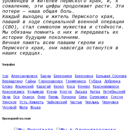
уроженцев и жителей Пермского края, и, к
сожалению, эти цифры продолжают расти. Эти
потери — наша общая боль.
Каждый выходец и житель Пермского края,
павший в ходе специальной военной операции
(СВО), стал символом мужества и стойкости.
Мы обязаны помнить о них и передавать их
истории будущим поколениям.
Вечная память всем павшим героям из
Пермского края, они навсегда останутся в
наших сердцах.
География
top
Александровск
Барда
Березники
Березовка
Большая Соснова
Верещагино
Гайны
Горнозаводск
Гремячинск
Губаха
Добрянка
Елово
Ильинский
Карагай
Кизел
Коса
Кочево
Красновишерск
Краснокамск
Кудымкар
Куеда
Кунгур
Лысьва
Нытва
Октябрьский
Орда
Оса
Оханск
Очер
Пермь
Полазна
Сива
Соликамск
Суксун
Уинское
Усть-Кишерть
Чайковский
Частые
Чердынь
Чернушка
Чусовой
Юрла
Юсьва
Присоединяйтесь к нам