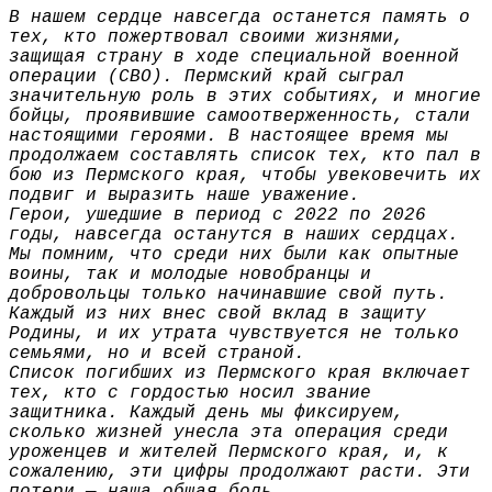
В нашем сердце навсегда останется память о
тех, кто пожертвовал своими жизнями,
защищая страну в ходе специальной военной
операции (СВО). Пермский край сыграл
значительную роль в этих событиях, и многие
бойцы, проявившие самоотверженность, стали
настоящими героями. В настоящее время мы
продолжаем составлять список тех, кто пал в
бою из Пермского края, чтобы увековечить их
подвиг и выразить наше уважение.
Герои, ушедшие в период с 2022 по 2026
годы, навсегда останутся в наших сердцах.
Мы помним, что среди них были как опытные
воины, так и молодые новобранцы и
добровольцы только начинавшие свой путь.
Каждый из них внес свой вклад в защиту
Родины, и их утрата чувствуется не только
семьями, но и всей страной.
Список погибших из Пермского края включает
тех, кто с гордостью носил звание
защитника. Каждый день мы фиксируем,
сколько жизней унесла эта операция среди
уроженцев и жителей Пермского края, и, к
сожалению, эти цифры продолжают расти. Эти
потери — наша общая боль.