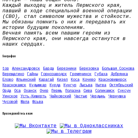
Каждый выходец и житель Пермского края,
павший в ходе специальной военной операции
(СВО), стал символом мужества и стойкости.
Мы обязаны помнить о них и передавать их
истории будущим поколениям.
Вечная память всем павшим героям из
Пермского края, они навсегда останутся в
наших сердцах.
География
top
Александровск
Барда
Березники
Березовка
Большая Соснова
Верещагино
Гайны
Горнозаводск
Гремячинск
Губаха
Добрянка
Елово
Ильинский
Карагай
Кизел
Коса
Кочево
Красновишерск
Краснокамск
Кудымкар
Куеда
Кунгур
Лысьва
Нытва
Октябрьский
Орда
Оса
Оханск
Очер
Пермь
Полазна
Сива
Соликамск
Суксун
Уинское
Усть-Кишерть
Чайковский
Частые
Чердынь
Чернушка
Чусовой
Юрла
Юсьва
Присоединяйтесь к нам