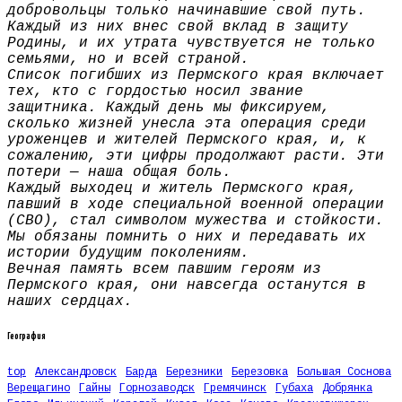
добровольцы только начинавшие свой путь.
Каждый из них внес свой вклад в защиту
Родины, и их утрата чувствуется не только
семьями, но и всей страной.
Список погибших из Пермского края включает
тех, кто с гордостью носил звание
защитника. Каждый день мы фиксируем,
сколько жизней унесла эта операция среди
уроженцев и жителей Пермского края, и, к
сожалению, эти цифры продолжают расти. Эти
потери — наша общая боль.
Каждый выходец и житель Пермского края,
павший в ходе специальной военной операции
(СВО), стал символом мужества и стойкости.
Мы обязаны помнить о них и передавать их
истории будущим поколениям.
Вечная память всем павшим героям из
Пермского края, они навсегда останутся в
наших сердцах.
География
top
Александровск
Барда
Березники
Березовка
Большая Соснова
Верещагино
Гайны
Горнозаводск
Гремячинск
Губаха
Добрянка