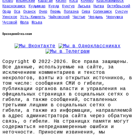
Елово
Ильинский
Карагай
Кизел
Коса
Кочево
Красновишерск
Краснокамск
Кудымкар
Куеда
Кунгур
Лысьва
Нытва
Октябрьский
Орда
Оса
Оханск
Очер
Пермь
Полазна
Сива
Соликамск
Суксун
Уинское
Усть-Кишерть
Чайковский
Частые
Чердынь
Чернушка
Чусовой
Юрла
Юсьва
Присоединяйтесь к нам
Copyright © 2022-2026. Все права защищены.
Все данные, используемые на сайте, за
исключением комментариев и текстов
некрологов, взяты из открытых источников, в
том числе: сообщения СМИ о гибели,
публикации органов власти и управления на
официальных страницах в социальных сетях о
гибели, а также сообщений, оставленных
третьими лицами в социальных сетях о
гибели, а также из информации, направляемой
в адрес администратора сайта через обратную
связь, о гибели. На страницах памяти могут
содержаться непреднамеренные ошибки и
неточности. Приносим извинения, мы