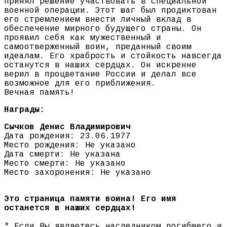
принял решение участвовать в специальной
военной операции. Этот шаг был продиктован
его стремлением внести личный вклад в
обеспечение мирного будущего страны. Он
проявил себя как мужественный и
самоотверженный воин, преданный своим
идеалам. Его храбрость и стойкость навсегда
останутся в наших сердцах. Он искренне
верил в процветание России и делал все
возможное для его приближения.
Вечная память!
Награды:
Сычков Денис Владимирович
Дата рождения: 23.06.1977
Место рождения: Не указано
Дата смерти: Не указана
Место смерти: Не указано
Место захоронения: Не указано
Это страница памяти воина! Его имя
останется в наших сердцах!
* Если Вы являетесь наследником погибшего и