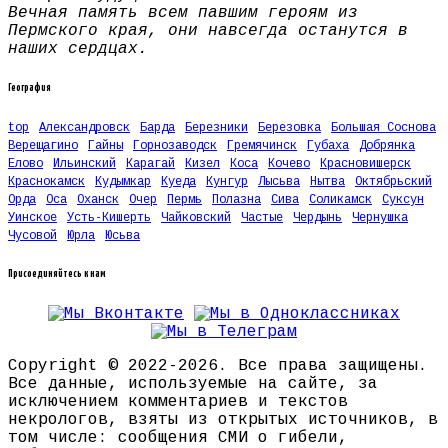
Вечная память всем павшим героям из
Пермского края, они навсегда останутся в
наших сердцах.
География
top
Александровск
Барда
Березники
Березовка
Большая Соснова
Верещагино
Гайны
Горнозаводск
Гремячинск
Губаха
Добрянка
Елово
Ильинский
Карагай
Кизел
Коса
Кочево
Красновишерск
Краснокамск
Кудымкар
Куеда
Кунгур
Лысьва
Нытва
Октябрьский
Орда
Оса
Оханск
Очер
Пермь
Полазна
Сива
Соликамск
Суксун
Уинское
Усть-Кишерть
Чайковский
Частые
Чердынь
Чернушка
Чусовой
Юрла
Юсьва
Присоединяйтесь к нам
Copyright © 2022-2026. Все права защищены.
Все данные, используемые на сайте, за
исключением комментариев и текстов
некрологов, взяты из открытых источников, в
том числе: сообщения СМИ о гибели,