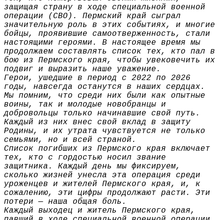
защищая страну в ходе специальной военной
операции (СВО). Пермский край сыграл
значительную роль в этих событиях, и многие
бойцы, проявившие самоотверженность, стали
настоящими героями. В настоящее время мы
продолжаем составлять список тех, кто пал в
бою из Пермского края, чтобы увековечить их
подвиг и выразить наше уважение.
Герои, ушедшие в период с 2022 по 2026
годы, навсегда останутся в наших сердцах.
Мы помним, что среди них были как опытные
воины, так и молодые новобранцы и
добровольцы только начинавшие свой путь.
Каждый из них внес свой вклад в защиту
Родины, и их утрата чувствуется не только
семьями, но и всей страной.
Список погибших из Пермского края включает
тех, кто с гордостью носил звание
защитника. Каждый день мы фиксируем,
сколько жизней унесла эта операция среди
уроженцев и жителей Пермского края, и, к
сожалению, эти цифры продолжают расти. Эти
потери — наша общая боль.
Каждый выходец и житель Пермского края,
павший в ходе специальной военной операции