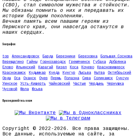
(СВО), стал символом мужества и стойкости.
Мы обязаны помнить о них и передавать их
истории будущим поколениям.
Вечная память всем павшим героям из
Пермского края, они навсегда останутся в
наших сердцах.
География
top
Александровск
Барда
Березники
Березовка
Большая Соснова
Верещагино
Гайны
Горнозаводск
Гремячинск
Губаха
Добрянка
Елово
Ильинский
Карагай
Кизел
Коса
Кочево
Красновишерск
Краснокамск
Кудымкар
Куеда
Кунгур
Лысьва
Нытва
Октябрьский
Орда
Оса
Оханск
Очер
Пермь
Полазна
Сива
Соликамск
Суксун
Уинское
Усть-Кишерть
Чайковский
Частые
Чердынь
Чернушка
Чусовой
Юрла
Юсьва
Присоединяйтесь к нам
Copyright © 2022-2026. Все права защищены.
Все данные, используемые на сайте, за