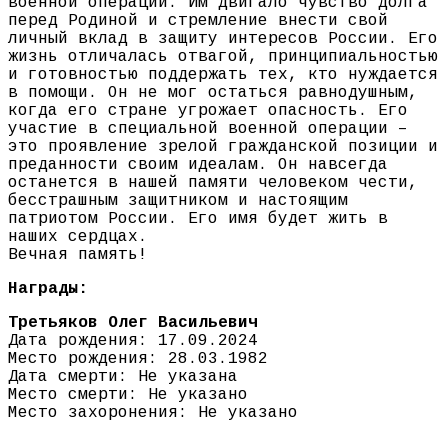
военной операции. Им двигало чувство долга
перед Родиной и стремление внести свой
личный вклад в защиту интересов России. Его
жизнь отличалась отвагой, принципиальностью
и готовностью поддержать тех, кто нуждается
в помощи. Он не мог остаться равнодушным,
когда его стране угрожает опасность. Его
участие в специальной военной операции –
это проявление зрелой гражданской позиции и
преданности своим идеалам. Он навсегда
останется в нашей памяти человеком чести,
бесстрашным защитником и настоящим
патриотом России. Его имя будет жить в
наших сердцах.
Вечная память!
Награды:
Третьяков Олег Васильевич
Дата рождения: 17.09.2024
Место рождения: 28.03.1982
Дата смерти: Не указана
Место смерти: Не указано
Место захоронения: Не указано