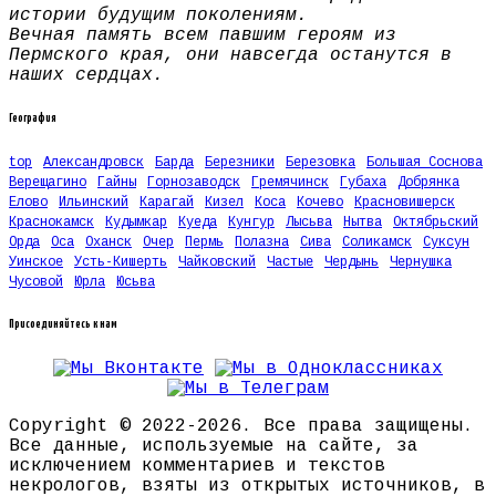
истории будущим поколениям.
Вечная память всем павшим героям из
Пермского края, они навсегда останутся в
наших сердцах.
География
top
Александровск
Барда
Березники
Березовка
Большая Соснова
Верещагино
Гайны
Горнозаводск
Гремячинск
Губаха
Добрянка
Елово
Ильинский
Карагай
Кизел
Коса
Кочево
Красновишерск
Краснокамск
Кудымкар
Куеда
Кунгур
Лысьва
Нытва
Октябрьский
Орда
Оса
Оханск
Очер
Пермь
Полазна
Сива
Соликамск
Суксун
Уинское
Усть-Кишерть
Чайковский
Частые
Чердынь
Чернушка
Чусовой
Юрла
Юсьва
Присоединяйтесь к нам
Copyright © 2022-2026. Все права защищены.
Все данные, используемые на сайте, за
исключением комментариев и текстов
некрологов, взяты из открытых источников, в