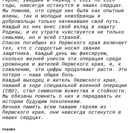
Герои, ушедшие в период с 2022 по 2026
годы, навсегда останутся в наших сердцах.
Мы помним, что среди них были как опытные
воины, так и молодые новобранцы и
добровольцы только начинавшие свой путь.
Каждый из них внес свой вклад в защиту
Родины, и их утрата чувствуется не только
семьями, но и всей страной.
Список погибших из Пермского края включает
тех, кто с гордостью носил звание
защитника. Каждый день мы фиксируем,
сколько жизней унесла эта операция среди
уроженцев и жителей Пермского края, и, к
сожалению, эти цифры продолжают расти. Эти
потери — наша общая боль.
Каждый выходец и житель Пермского края,
павший в ходе специальной военной операции
(СВО), стал символом мужества и стойкости.
Мы обязаны помнить о них и передавать их
истории будущим поколениям.
Вечная память всем павшим героям из
Пермского края, они навсегда останутся в
наших сердцах.
География