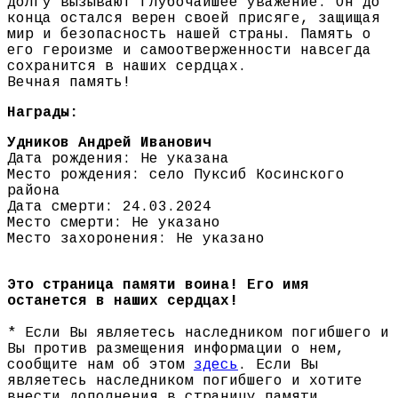
долгу вызывают глубочайшее уважение. Он до
конца остался верен своей присяге, защищая
мир и безопасность нашей страны. Память о
его героизме и самоотверженности навсегда
сохранится в наших сердцах.
Вечная память!
Награды:
Удников Андрей Иванович
Дата рождения: Не указана
Место рождения: село Пуксиб Косинского
района
Дата смерти: 24.03.2024
Место смерти: Не указано
Место захоронения: Не указано
Это страница памяти воина! Его имя
останется в наших сердцах!
* Если Вы являетесь наследником погибшего и
Вы против размещения информации о нем,
сообщите нам об этом
здесь
. Если Вы
являетесь наследником погибшего и хотите
внести дополнения в страницу памяти