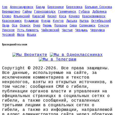
top
Александровск
Барда
Березники
Березовка
Большая Соснова
Верещагино
Гайны
Горнозаводск
Гремячинск
Губаха
Добрянка
Елово
Ильинский
Карагай
Кизел
Коса
Кочево
Красновишерск
Краснокамск
Кудымкар
Куеда
Кунгур
Лысьва
Нытва
Октябрьский
Орда
Оса
Оханск
Очер
Пермь
Полазна
Сива
Соликамск
Суксун
Уинское
Усть-Кишерть
Чайковский
Частые
Чердынь
Чернушка
Чусовой
Юрла
Юсьва
Присоединяйтесь к нам
Copyright © 2022-2026. Все права защищены.
Все данные, используемые на сайте, за
исключением комментариев и текстов
некрологов, взяты из открытых источников, в
том числе: сообщения СМИ о гибели,
публикации органов власти и управления на
официальных страницах в социальных сетях о
гибели, а также сообщений, оставленных
третьими лицами в социальных сетях о
гибели, а также из информации, направляемой
в адрес администратора сайта через обратную