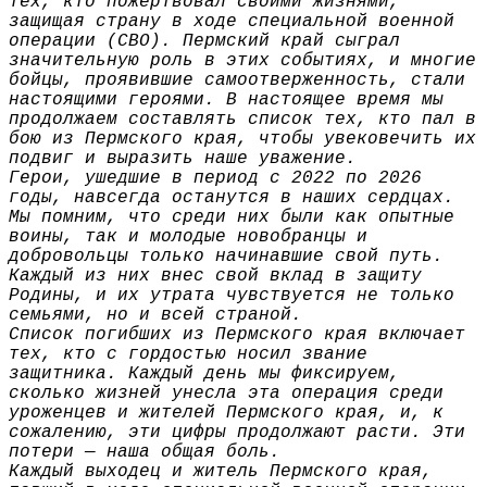
тех, кто пожертвовал своими жизнями,
защищая страну в ходе специальной военной
операции (СВО). Пермский край сыграл
значительную роль в этих событиях, и многие
бойцы, проявившие самоотверженность, стали
настоящими героями. В настоящее время мы
продолжаем составлять список тех, кто пал в
бою из Пермского края, чтобы увековечить их
подвиг и выразить наше уважение.
Герои, ушедшие в период с 2022 по 2026
годы, навсегда останутся в наших сердцах.
Мы помним, что среди них были как опытные
воины, так и молодые новобранцы и
добровольцы только начинавшие свой путь.
Каждый из них внес свой вклад в защиту
Родины, и их утрата чувствуется не только
семьями, но и всей страной.
Список погибших из Пермского края включает
тех, кто с гордостью носил звание
защитника. Каждый день мы фиксируем,
сколько жизней унесла эта операция среди
уроженцев и жителей Пермского края, и, к
сожалению, эти цифры продолжают расти. Эти
потери — наша общая боль.
Каждый выходец и житель Пермского края,