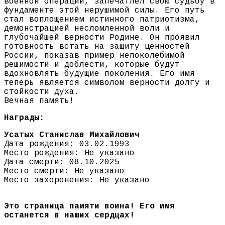
военной операции, запечатлел свою судьбу в
фундаменте этой нерушимой силы. Его путь
стал воплощением истинного патриотизма,
демонстрацией несломленной воли и
глубочайшей верности Родине. Он проявил
готовность встать на защиту ценностей
России, показав пример непоколебимой
решимости и доблести, которые будут
вдохновлять будущие поколения. Его имя
теперь является символом верности долгу и
стойкости духа.
Вечная память!
Награды:
Усатых Станислав Михайлович
Дата рождения: 03.02.1993
Место рождения: Не указано
Дата смерти: 08.10.2025
Место смерти: Не указано
Место захоронения: Не указано
Это страница памяти воина! Его имя
останется в наших сердцах!