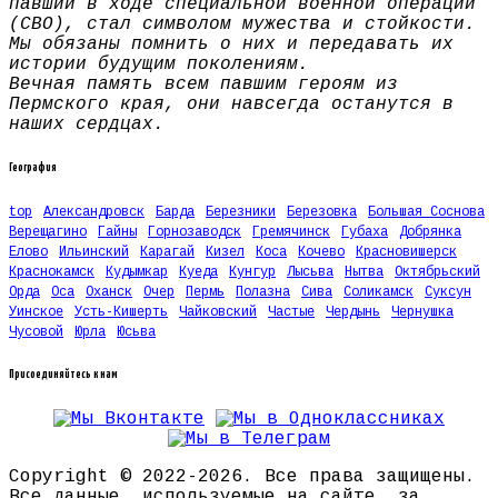
павший в ходе специальной военной операции
(СВО), стал символом мужества и стойкости.
Мы обязаны помнить о них и передавать их
истории будущим поколениям.
Вечная память всем павшим героям из
Пермского края, они навсегда останутся в
наших сердцах.
География
top
Александровск
Барда
Березники
Березовка
Большая Соснова
Верещагино
Гайны
Горнозаводск
Гремячинск
Губаха
Добрянка
Елово
Ильинский
Карагай
Кизел
Коса
Кочево
Красновишерск
Краснокамск
Кудымкар
Куеда
Кунгур
Лысьва
Нытва
Октябрьский
Орда
Оса
Оханск
Очер
Пермь
Полазна
Сива
Соликамск
Суксун
Уинское
Усть-Кишерть
Чайковский
Частые
Чердынь
Чернушка
Чусовой
Юрла
Юсьва
Присоединяйтесь к нам
Copyright © 2022-2026. Все права защищены.
Все данные, используемые на сайте, за