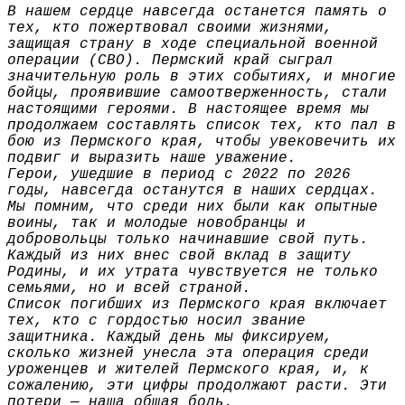
В нашем сердце навсегда останется память о
тех, кто пожертвовал своими жизнями,
защищая страну в ходе специальной военной
операции (СВО). Пермский край сыграл
значительную роль в этих событиях, и многие
бойцы, проявившие самоотверженность, стали
настоящими героями. В настоящее время мы
продолжаем составлять список тех, кто пал в
бою из Пермского края, чтобы увековечить их
подвиг и выразить наше уважение.
Герои, ушедшие в период с 2022 по 2026
годы, навсегда останутся в наших сердцах.
Мы помним, что среди них были как опытные
воины, так и молодые новобранцы и
добровольцы только начинавшие свой путь.
Каждый из них внес свой вклад в защиту
Родины, и их утрата чувствуется не только
семьями, но и всей страной.
Список погибших из Пермского края включает
тех, кто с гордостью носил звание
защитника. Каждый день мы фиксируем,
сколько жизней унесла эта операция среди
уроженцев и жителей Пермского края, и, к
сожалению, эти цифры продолжают расти. Эти
потери — наша общая боль.