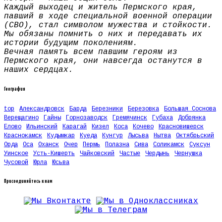
Каждый выходец и житель Пермского края,
павший в ходе специальной военной операции
(СВО), стал символом мужества и стойкости.
Мы обязаны помнить о них и передавать их
истории будущим поколениям.
Вечная память всем павшим героям из
Пермского края, они навсегда останутся в
наших сердцах.
География
top
Александровск
Барда
Березники
Березовка
Большая Соснова
Верещагино
Гайны
Горнозаводск
Гремячинск
Губаха
Добрянка
Елово
Ильинский
Карагай
Кизел
Коса
Кочево
Красновишерск
Краснокамск
Кудымкар
Куеда
Кунгур
Лысьва
Нытва
Октябрьский
Орда
Оса
Оханск
Очер
Пермь
Полазна
Сива
Соликамск
Суксун
Уинское
Усть-Кишерть
Чайковский
Частые
Чердынь
Чернушка
Чусовой
Юрла
Юсьва
Присоединяйтесь к нам