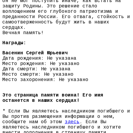
он не мог поступить иначе, как встать на
защиту Родины. Это решение стало
воплощением его глубокого патриотизма и
преданности России. Его отвага, стойкость и
самоотверженность будут жить в наших
сердцах.
Вечная память!
Награды:
Васенин Сергей Юрьевич
Дата рождения: Не указана
Место рождения: Не указано
Дата смерти: Не указана
Место смерти: Не указано
Место захоронения: Не указано
Это страница памяти воина! Его имя
останется в наших сердцах!
* Если Вы являетесь наследником погибшего и
Вы против размещения информации о нем,
сообщите нам об этом
здесь
. Если Вы
являетесь наследником погибшего и хотите
внести дополнения в страницу памяти