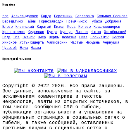
География
top
Александровск
Барда
Березники
Березовка
Большая Соснова
Верещагино
Гайны
Горнозаводск
Гремячинск
Губаха
Добрянка
Елово
Ильинский
Карагай
Кизел
Коса
Кочево
Красновишерск
Краснокамск
Кудымкар
Куеда
Кунгур
Лысьва
Нытва
Октябрьский
Орда
Оса
Оханск
Очер
Пермь
Полазна
Сива
Соликамск
Суксун
Уинское
Усть-Кишерть
Чайковский
Частые
Чердынь
Чернушка
Чусовой
Юрла
Юсьва
Присоединяйтесь к нам
Copyright © 2022-2026. Все права защищены.
Все данные, используемые на сайте, за
исключением комментариев и текстов
некрологов, взяты из открытых источников, в
том числе: сообщения СМИ о гибели,
публикации органов власти и управления на
официальных страницах в социальных сетях о
гибели, а также сообщений, оставленных
третьими лицами в социальных сетях о