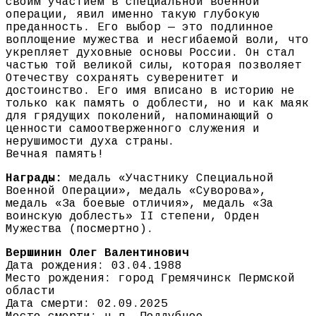
своим участием в специальной военной
операции, явил именно такую глубокую
преданность. Его выбор — это подлинное
воплощение мужества и несгибаемой воли, что
укрепляет духовные основы России. Он стал
частью той великой силы, которая позволяет
Отечеству сохранять суверенитет и
достоинство. Его имя вписано в историю не
только как память о доблести, но и как маяк
для грядущих поколений, напоминающий о
ценности самоотверженного служения и
нерушимости духа страны.
Вечная память!
Награды:
медаль «Участнику Специальной
Военной Операции», медаль «Суворова»,
медаль «За боевые отличия», медаль «За
воинскую доблесть» II степени, Орден
Мужества (посмертно).
Вершинин Олег Валентинович
Дата рождения: 03.04.1988
Место рождения: город Гремячинск Пермской
области
Дата смерти: 02.09.2025