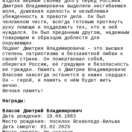
вздоха верный своему долгу перед Россией.
Дмитрия Владимировича выделяли несгибаемая
воля, душевная крепость и незыблемая
убежденность в правоте дела. Он был
человеком чести, всегда готовым протянуть
руку помощи и поддержать тех, кто в ней
нуждался. Он был преданным другом, надежным
товарищем и образцом доблести для
окружающих.
Подвиг Дмитрия Владимировича – это высшая
степень патриотизма и беззаветной любви к
своей стране. Он пожертвовал собой,
оберегая Россию, её грядущее и безопасность
её граждан. Память о Дмитрии Владимировиче
Власове навсегда останется в наших сердцах.
Он – герой, и память о нём будет жить
вечно.
Вечная память!
Награды:
Власов Дмитрий Владимирович
Дата рождения: 19.06.1983
Место рождения: поселок Всеволодо-Вильва
Дата смерти: 01.02.2025