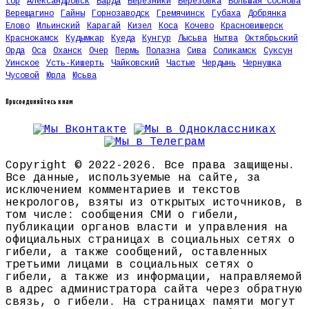
top
Александровск
Барда
Березники
Березовка
Большая Соснова
Верещагино
Гайны
Горнозаводск
Гремячинск
Губаха
Добрянка
Елово
Ильинский
Карагай
Кизел
Коса
Кочево
Красновишерск
Краснокамск
Кудымкар
Куеда
Кунгур
Лысьва
Нытва
Октябрьский
Орда
Оса
Оханск
Очер
Пермь
Полазна
Сива
Соликамск
Суксун
Уинское
Усть-Кишерть
Чайковский
Частые
Чердынь
Чернушка
Чусовой
Юрла
Юсьва
Присоединяйтесь к нам
Copyright © 2022-2026. Все права защищены.
Все данные, используемые на сайте, за
исключением комментариев и текстов
некрологов, взяты из открытых источников, в
том числе: сообщения СМИ о гибели,
публикации органов власти и управления на
официальных страницах в социальных сетях о
гибели, а также сообщений, оставленных
третьими лицами в социальных сетях о
гибели, а также из информации, направляемой
в адрес администратора сайта через обратную
связь, о гибели. На страницах памяти могут