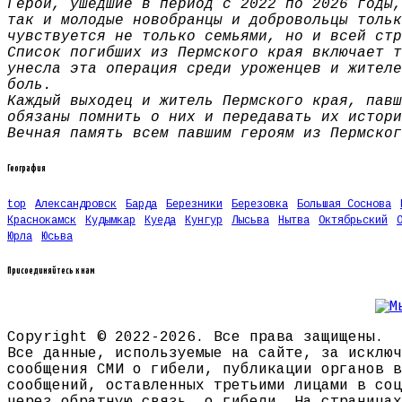
Герои, ушедшие в период с 2022 по 2026 годы,
так и молодые новобранцы и добровольцы тольк
чувствуется не только семьями, но и всей стр
Список погибших из Пермского края включает т
унесла эта операция среди уроженцев и жителе
боль.
Каждый выходец и житель Пермского края, павш
обязаны помнить о них и передавать их истори
Вечная память всем павшим героям из Пермског
География
top
Александровск
Барда
Березники
Березовка
Большая Соснова
Краснокамск
Кудымкар
Куеда
Кунгур
Лысьва
Нытва
Октябрьский
Юрла
Юсьва
Присоединяйтесь к нам
Copyright © 2022-2026. Все права защищены.
Все данные, используемые на сайте, за исключ
сообщения СМИ о гибели, публикации органов в
сообщений, оставленных третьими лицами в соц