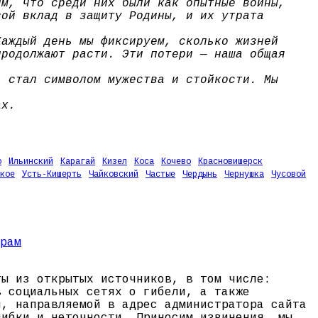
им, что среди них были как опытные воины,
вой вклад в защиту Родины, и их утрата
Каждый день мы фиксируем, сколько жизней
продолжают расти. Эти потери — наша общая
, стал символом мужества и стойкости. Мы
ах.
о
Ильинский
Карагай
Кизел
Коса
Кочево
Красновишерск
кое
Усть-Кишерть
Чайковский
Частые
Чердынь
Чернушка
Чусовой
ты из открытых источников, в том числе:
в социальных сетях о гибели, а также
и, направляемой в адрес администратора сайта