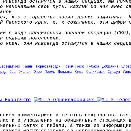
 навсегда останутся в наших сердцах. Мы помн
о начинавшие свой путь. Каждый из них внес с
аной.
ех, кто с гордостью носил звание защитника. 
й Пермского края, и, к сожалению, эти цифры 
ий в ходе специальной военной операции (СВО)
и будущим поколениям.
о края, они навсегда останутся в наших сердц
Верещагино
Гайны
Горнозаводск
Гремячинск
Губаха
Добрянка
Елов
Орда
Оса
Оханск
Очер
Пермь
Полазна
Сива
Соликамск
Суксун
Уинс
ением комментариев и текстов некрологов, взя
ласти и управления на официальных страницах 
иальных сетях о гибели, а также из информаци