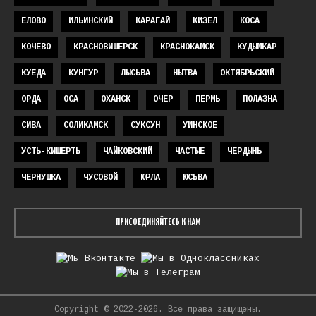
ЕЛОВО
ИЛЬИНСКИЙ
КАРАГАЙ
КИЗЕЛ
КОСА
КОЧЕВО
КРАСНОВИШЕРСК
КРАСНОКАМСК
КУДЫМКАР
КУЕДА
КУНГУР
ЛЫСЬВА
НЫТВА
ОКТЯБРЬСКИЙ
ОРДА
ОСА
ОХАНСК
ОЧЕР
ПЕРМЬ
ПОЛАЗНА
СИВА
СОЛИКАМСК
СУКСУН
УИНСКОЕ
УСТЬ-КИШЕРТЬ
ЧАЙКОВСКИЙ
ЧАСТЫЕ
ЧЕРДЫНЬ
ЧЕРНУШКА
ЧУСОВОЙ
ЮРЛА
ЮСЬВА
ПРИСОЕДИНЯЙТЕСЬ К НАМ
Copyright © 2022-2026. Все права защищены.