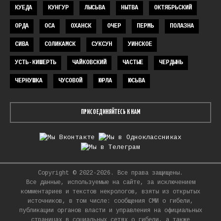
КУЕДА
КУНГУР
ЛЫСЬВА
НЫТВА
ОКТЯБРЬСКИЙ
ОРДА
ОСА
ОХАНСК
ОЧЕР
ПЕРМЬ
ПОЛАЗНА
СИВА
СОЛИКАМСК
СУКСУН
УИНСКОЕ
УСТЬ-КИШЕРТЬ
ЧАЙКОВСКИЙ
ЧАСТЫЕ
ЧЕРДЫНЬ
ЧЕРНУШКА
ЧУСОВОЙ
ЮРЛА
ЮСЬВА
ПРИСОЕДИНЯЙТЕСЬ К НАМ
Copyright © 2022-2026. Все права защищены.
Все данные, используемые на сайте, за исключением
комментариев и текстов некрологов, взяты из открытых
источников, в том числе: сообщения СМИ о гибели,
публикации органов власти и управления на официальных
страницах в социальных сетях о гибели, а также