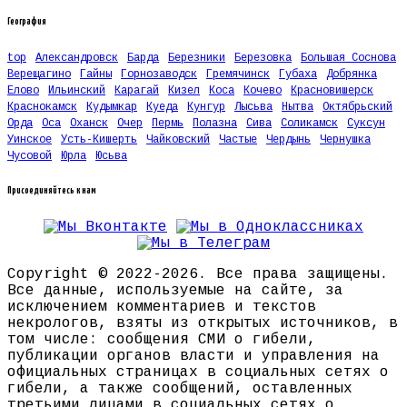
География
top
Александровск
Барда
Березники
Березовка
Большая Соснова
Верещагино
Гайны
Горнозаводск
Гремячинск
Губаха
Добрянка
Елово
Ильинский
Карагай
Кизел
Коса
Кочево
Красновишерск
Краснокамск
Кудымкар
Куеда
Кунгур
Лысьва
Нытва
Октябрьский
Орда
Оса
Оханск
Очер
Пермь
Полазна
Сива
Соликамск
Суксун
Уинское
Усть-Кишерть
Чайковский
Частые
Чердынь
Чернушка
Чусовой
Юрла
Юсьва
Присоединяйтесь к нам
Copyright © 2022-2026. Все права защищены.
Все данные, используемые на сайте, за
исключением комментариев и текстов
некрологов, взяты из открытых источников, в
том числе: сообщения СМИ о гибели,
публикации органов власти и управления на
официальных страницах в социальных сетях о
гибели, а также сообщений, оставленных
третьими лицами в социальных сетях о