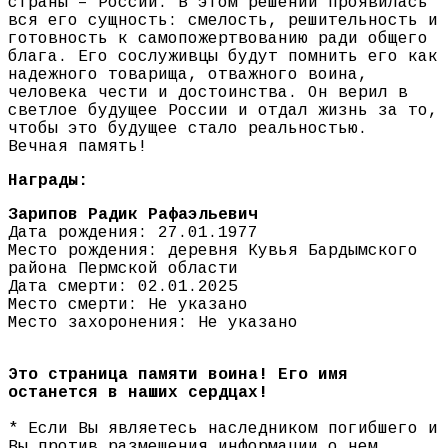
страны – России. В этом решении проявилась
вся его сущность: смелость, решительность и
готовность к самопожертвованию ради общего
блага. Его сослуживцы будут помнить его как
надежного товарища, отважного воина,
человека чести и достоинства. Он верил в
светлое будущее России и отдал жизнь за то,
чтобы это будущее стало реальностью.
Вечная память!
Награды:
Зарипов Радик Рафаэльевич
Дата рождения: 27.01.1977
Место рождения: деревня Кувья Бардымского
района Пермской области
Дата смерти: 02.01.2025
Место смерти: Не указано
Место захоронения: Не указано
Это страница памяти воина! Его имя
останется в наших сердцах!
* Если Вы являетесь наследником погибшего и
Вы против размещения информации о нем,