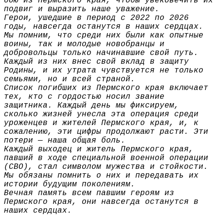
бою из Пермского края, чтобы увековечить их
подвиг и выразить наше уважение.
Герои, ушедшие в период с 2022 по 2026
годы, навсегда останутся в наших сердцах.
Мы помним, что среди них были как опытные
воины, так и молодые новобранцы и
добровольцы только начинавшие свой путь.
Каждый из них внес свой вклад в защиту
Родины, и их утрата чувствуется не только
семьями, но и всей страной.
Список погибших из Пермского края включает
тех, кто с гордостью носил звание
защитника. Каждый день мы фиксируем,
сколько жизней унесла эта операция среди
уроженцев и жителей Пермского края, и, к
сожалению, эти цифры продолжают расти. Эти
потери — наша общая боль.
Каждый выходец и житель Пермского края,
павший в ходе специальной военной операции
(СВО), стал символом мужества и стойкости.
Мы обязаны помнить о них и передавать их
истории будущим поколениям.
Вечная память всем павшим героям из
Пермского края, они навсегда останутся в
наших сердцах.