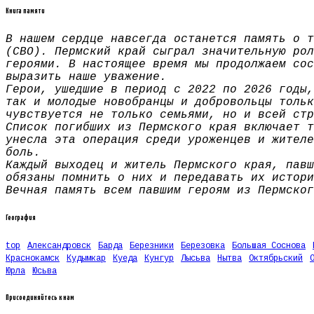
Книга памяти
В нашем сердце навсегда останется память о т
(СВО). Пермский край сыграл значительную рол
героями. В настоящее время мы продолжаем сос
выразить наше уважение.
Герои, ушедшие в период с 2022 по 2026 годы,
так и молодые новобранцы и добровольцы тольк
чувствуется не только семьями, но и всей стр
Список погибших из Пермского края включает т
унесла эта операция среди уроженцев и жителе
боль.
Каждый выходец и житель Пермского края, павш
обязаны помнить о них и передавать их истори
Вечная память всем павшим героям из Пермског
География
top
Александровск
Барда
Березники
Березовка
Большая Соснова
Краснокамск
Кудымкар
Куеда
Кунгур
Лысьва
Нытва
Октябрьский
Юрла
Юсьва
Присоединяйтесь к нам