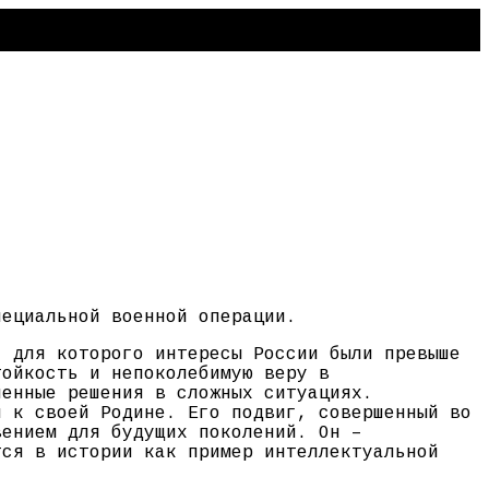
пециальной военной операции.
, для которого интересы России были превыше
тойкость и непоколебимую веру в
шенные решения в сложных ситуациях.
и к своей Родине. Его подвиг, совершенный во
вением для будущих поколений. Он –
тся в истории как пример интеллектуальной