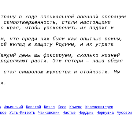
страну в ходе специальной военной операции
е самоотверженность, стали настоящими
го края, чтобы увековечить их подвиг и
им, что среди них были как опытные воины,
вой вклад в защиту Родины, и их утрата
Каждый день мы фиксируем, сколько жизней
продолжают расти. Эти потери — наша общая
, стал символом мужества и стойкости. Мы
ах.
о
Ильинский
Карагай
Кизел
Коса
Кочево
Красновишерск
кое
Усть-Кишерть
Чайковский
Частые
Чердынь
Чернушка
Чусовой