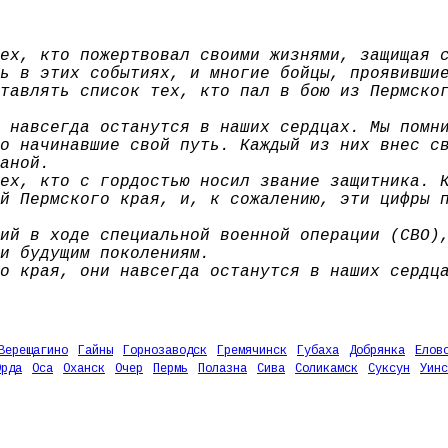
ех, кто пожертвовал своими жизнями, защищая 
ь в этих событиях, и многие бойцы, проявивши
тавлять список тех, кто пал в бою из Пермско
 навсегда останутся в наших сердцах. Мы помн
о начинавшие свой путь. Каждый из них внес с
аной.
ех, кто с гордостью носил звание защитника. 
й Пермского края, и, к сожалению, эти цифры 
ий в ходе специальной военной операции (СВО)
и будущим поколениям.
о края, они навсегда останутся в наших сердц
Верещагино
Гайны
Горнозаводск
Гремячинск
Губаха
Добрянка
Елов
Орда
Оса
Оханск
Очер
Пермь
Полазна
Сива
Соликамск
Суксун
Уинс