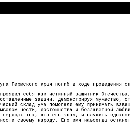
уга Пермского края погиб в ходе проведения с
проявил себя как истинный защитник Отечества
оставленные задачи, демонстрируя мужество, с
ческий склад ума помогали ему принимать взве
мволом чести, достоинства и беззаветной любв
 сердцах тех, кто его знал, и служить вдохно
ности своему народу. Его имя навсегда остане