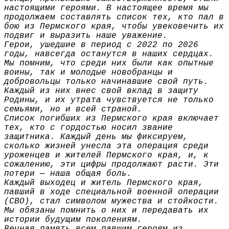
настоящими героями. В настоящее время мы
продолжаем составлять список тех, кто пал в
бою из Пермского края, чтобы увековечить их
подвиг и выразить наше уважение.
Герои, ушедшие в период с 2022 по 2026
годы, навсегда останутся в наших сердцах.
Мы помним, что среди них были как опытные
воины, так и молодые новобранцы и
добровольцы только начинавшие свой путь.
Каждый из них внес свой вклад в защиту
Родины, и их утрата чувствуется не только
семьями, но и всей страной.
Список погибших из Пермского края включает
тех, кто с гордостью носил звание
защитника. Каждый день мы фиксируем,
сколько жизней унесла эта операция среди
уроженцев и жителей Пермского края, и, к
сожалению, эти цифры продолжают расти. Эти
потери — наша общая боль.
Каждый выходец и житель Пермского края,
павший в ходе специальной военной операции
(СВО), стал символом мужества и стойкости.
Мы обязаны помнить о них и передавать их
истории будущим поколениям.
Вечная память всем павшим героям из