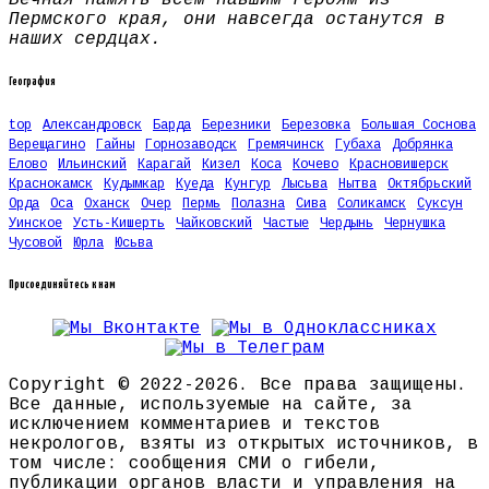
Пермского края, они навсегда останутся в
наших сердцах.
География
top
Александровск
Барда
Березники
Березовка
Большая Соснова
Верещагино
Гайны
Горнозаводск
Гремячинск
Губаха
Добрянка
Елово
Ильинский
Карагай
Кизел
Коса
Кочево
Красновишерск
Краснокамск
Кудымкар
Куеда
Кунгур
Лысьва
Нытва
Октябрьский
Орда
Оса
Оханск
Очер
Пермь
Полазна
Сива
Соликамск
Суксун
Уинское
Усть-Кишерть
Чайковский
Частые
Чердынь
Чернушка
Чусовой
Юрла
Юсьва
Присоединяйтесь к нам
Copyright © 2022-2026. Все права защищены.
Все данные, используемые на сайте, за
исключением комментариев и текстов
некрологов, взяты из открытых источников, в
том числе: сообщения СМИ о гибели,
публикации органов власти и управления на