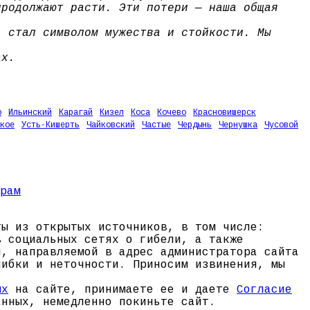
продолжают расти. Эти потери — наша общая
, стал символом мужества и стойкости. Мы
ах.
о
Ильинский
Карагай
Кизел
Коса
Кочево
Красновишерск
кое
Усть-Кишерть
Чайковский
Частые
Чердынь
Чернушка
Чусовой
ты из открытых источников, в том числе:
в социальных сетях о гибели, а также
и, направляемой в адрес администратора сайта
шибки и неточности. Приносим извинения, мы
ых
на сайте, принимаете ее и даете
Согласие
анных, немедленно покиньте сайт.