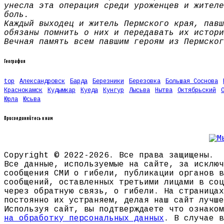
унесла эта операция среди уроженцев и жителе
боль.
Каждый выходец и житель Пермского края, павш
обязаны помнить о них и передавать их истори
Вечная память всем павшим героям из Пермског
География
top
Александровск
Барда
Березники
Березовка
Большая Соснова
Краснокамск
Кудымкар
Куеда
Кунгур
Лысьва
Нытва
Октябрьский
Юрла
Юсьва
Присоединяйтесь к нам
Copyright © 2022-2026. Все права защищены.
Все данные, используемые на сайте, за исключ
сообщения СМИ о гибели, публикации органов в
сообщений, оставленных третьими лицами в соц
через обратную связь, о гибели. На страницах
постоянно их устраняем, делая наш сайт лучше
Используя сайт, вы подтверждаете что ознако
на обработку персональных данных
. В случае в