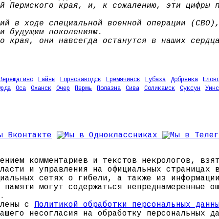
й Пермского края, и, к сожалению, эти цифры 
ий в ходе специальной военной операции (СВО)
и будущим поколениям.
о края, они навсегда останутся в наших сердц
Верещагино
Гайны
Горнозаводск
Гремячинск
Губаха
Добрянка
Елов
Орда
Оса
Оханск
Очер
Пермь
Полазна
Сива
Соликамск
Суксун
Уинс
ением комментариев и текстов некрологов, взя
ласти и управления на официальных страницах 
иальных сетях о гибели, а также из информаци
 памяти могут содержаться непреднамеренные о
.
млены с
Политикой обработки персональных данн
ашего несогласия на обработку персональных д