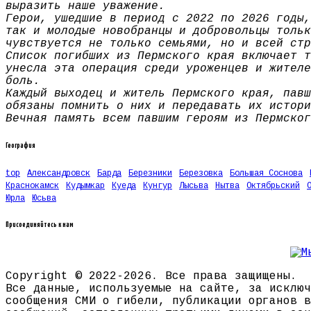
выразить наше уважение.
Герои, ушедшие в период с 2022 по 2026 годы,
так и молодые новобранцы и добровольцы тольк
чувствуется не только семьями, но и всей стр
Список погибших из Пермского края включает т
унесла эта операция среди уроженцев и жителе
боль.
Каждый выходец и житель Пермского края, павш
обязаны помнить о них и передавать их истори
Вечная память всем павшим героям из Пермског
География
top
Александровск
Барда
Березники
Березовка
Большая Соснова
Краснокамск
Кудымкар
Куеда
Кунгур
Лысьва
Нытва
Октябрьский
Юрла
Юсьва
Присоединяйтесь к нам
Copyright © 2022-2026. Все права защищены.
Все данные, используемые на сайте, за исключ
сообщения СМИ о гибели, публикации органов в