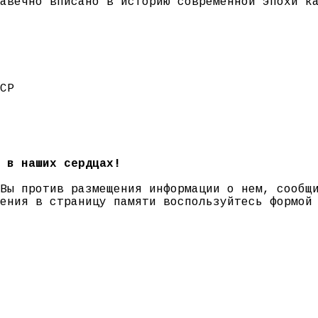
авечно вписано в историю современной эпохи к
СР
 в наших сердцах!
 Вы против размещения информации о нем, сооб
нения в страницу памяти воспользуйтесь формо