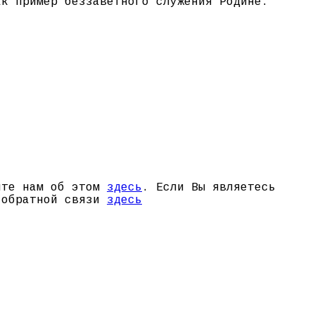
ак пример беззаветного служения Родине.
щите нам об этом
здесь
. Если Вы являетесь
й обратной связи
здесь