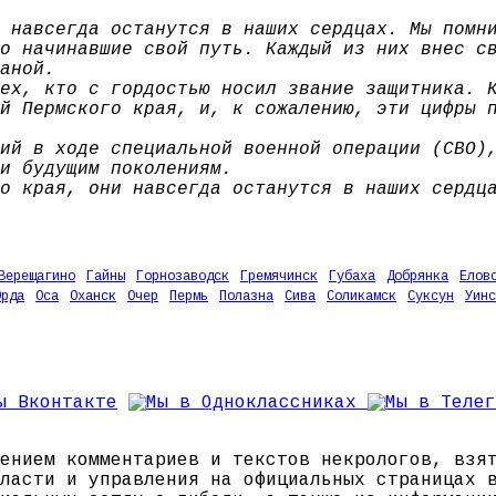
 навсегда останутся в наших сердцах. Мы помн
о начинавшие свой путь. Каждый из них внес с
аной.
ех, кто с гордостью носил звание защитника. 
й Пермского края, и, к сожалению, эти цифры 
ий в ходе специальной военной операции (СВО)
и будущим поколениям.
о края, они навсегда останутся в наших сердц
Верещагино
Гайны
Горнозаводск
Гремячинск
Губаха
Добрянка
Елов
Орда
Оса
Оханск
Очер
Пермь
Полазна
Сива
Соликамск
Суксун
Уинс
ением комментариев и текстов некрологов, взя
ласти и управления на официальных страницах 