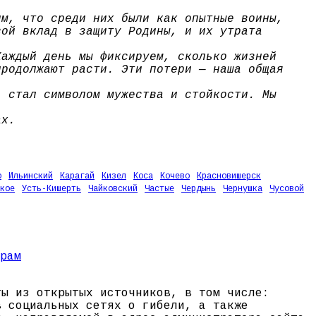
им, что среди них были как опытные воины,
вой вклад в защиту Родины, и их утрата
Каждый день мы фиксируем, сколько жизней
продолжают расти. Эти потери — наша общая
, стал символом мужества и стойкости. Мы
ах.
о
Ильинский
Карагай
Кизел
Коса
Кочево
Красновишерск
кое
Усть-Кишерть
Чайковский
Частые
Чердынь
Чернушка
Чусовой
ты из открытых источников, в том числе:
в социальных сетях о гибели, а также