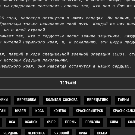
 значительную роль в этих событиях, и многие бойцы, проя
я мы продолжаем составлять список тех, кто пал в бою из 
26 годы, навсегда останутся в наших сердцах. Мы помним, 
бровольцы только начинавшие свой путь. Каждый из них вне
, но и всей страной.
лючает тех, кто с гордостью носил звание защитника. Кажд
и жителей Пермского края, и, к сожалению, эти цифры прод
ая, павший в ходе специальной военной операции (СВО), ст
х истории будущим поколениям.
Пермского края, они навсегда останутся в наших сердцах.
ГЕОГРАФИЯ
НИКИ
БЕРЕЗОВКА
БОЛЬШАЯ СОСНОВА
ВЕРЕЩАГИНО
ГАЙНЫ
ГАЙ
КИЗЕЛ
КОСА
КОЧЕВО
КРАСНОВИШЕРСК
КРАСНОКАМС
ОСА
ОХАНСК
ОЧЕР
ПЕРМЬ
ПОЛАЗНА
СИВА
СОЛ
ЧЕРДЫНЬ
ЧЕРНУШКА
ЧУСОВОЙ
ЮРЛА
ЮСЬВА