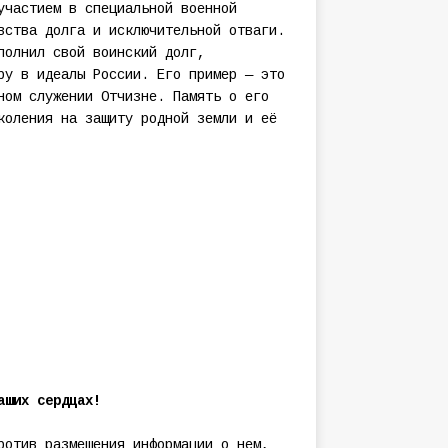
участием в специальной военной
вства долга и исключительной отваги.
полнил свой воинский долг,
ру в идеалы России. Его пример — это
ном служении Отчизне. Память о его
коления на защиту родной земли и её
аших сердцах!
ротив размещения информации о нем,