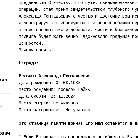
преданности Отечеству. Его путь, ознаменованный 
операции, стал ярким свидетельством глубокого чу
Александр Геннадьевич с честью и достоинством ис
демонстрируя несгибаемую волю и непоколебимую ве
вечное напоминание о доблести, чести и беспример
подвиге будет жить вечно, вдохновляя грядущие по
ценностей.
Вечная память!
Награды:
Бельков Александр Геннадьевич
вич
Дата рождения: 02.08.1985
Место рождения: поселок Гайны
Дата смерти: 26.11.2024
Место смерти: Не указано
ч
Место захоронения: Не указано
Это страница памяти воина! Его имя останется в н
ович
* Если Вы являетесь наследником погибшего и Вы п