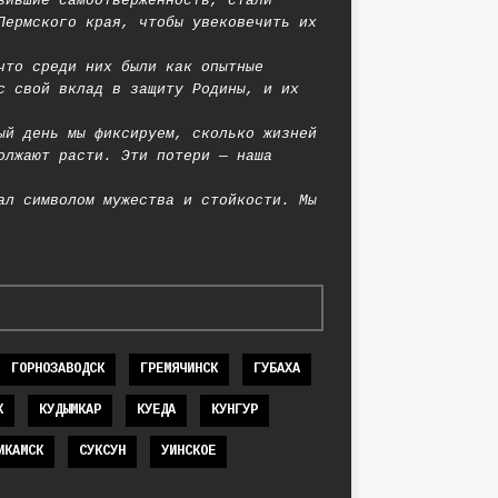
вившие самоотверженность, стали
Пермского края, чтобы увековечить их
что среди них были как опытные
с свой вклад в защиту Родины, и их
ый день мы фиксируем, сколько жизней
олжают расти. Эти потери — наша
ал символом мужества и стойкости. Мы
ГОРНОЗАВОДСК
ГРЕМЯЧИНСК
ГУБАХА
К
КУДЫМКАР
КУЕДА
КУНГУР
ИКАМСК
СУКСУН
УИНСКОЕ