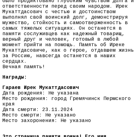
было продиктовано глубоким чувством долга и
ответственности перед своим народом. Ирек
Мукаттдасович с честью и достоинством
выполнял свой воинский долг, демонстрируя
мужество, стойкость и самоотверженность в
самых тяжелых ситуациях. Он останется в
памяти сослуживцев как надежный товарищ,
верный друг и человек, готовый в любой
момент прийти на помощь. Память об Иреке
Мукаттдасовиче, как о герое, отдавшем жизнь
за Россию, навсегда останется в наших
сердцах.
Вечная память!
Награды:
Гараев Ирек Мукаттдасович
Дата рождения: Не указана
Место рождения: город Гремячинск Пермского
края
Дата смерти: 23.11.2024
Место смерти: Не указано
Место захоронения: Не указано
Это страница памяти воина! Его имя