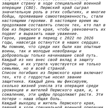
защищая страну в ходе специальной военной
операции (СВО). Пермский край сыграл
значительную роль в этих событиях, и многие
бойцы, проявившие самоотверженность, стали
настоящими героями. В настоящее время мы
продолжаем составлять список тех, кто пал в
бою из Пермского края, чтобы увековечить их
подвиг и выразить наше уважение.
Герои, ушедшие в период с 2022 по 2026
годы, навсегда останутся в наших сердцах.
Мы помним, что среди них были как опытные
воины, так и молодые новобранцы и
добровольцы только начинавшие свой путь.
Каждый из них внес свой вклад в защиту
Родины, и их утрата чувствуется не только
семьями, но и всей страной.
Список погибших из Пермского края включает
тех, кто с гордостью носил звание
защитника. Каждый день мы фиксируем,
сколько жизней унесла эта операция среди
уроженцев и жителей Пермского края, и, к
сожалению, эти цифры продолжают расти. Эти
потери — наша общая боль.
Каждый выходец и житель Пермского края,
павший в ходе специальной военной операции