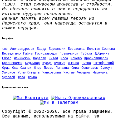
(СВО), стал символом мужества и стойкости.
Мы обязаны помнить о них и передавать их
истории будущим поколениям.
Вечная память всем павшим героям из
Пермского края, они навсегда останутся в
наших сердцах.
География
top
Александровск
Барда
Березники
Березовка
Большая Соснова
Верещагино
Гайны
Горнозаводск
Гремячинск
Губаха
Добрянка
Елово
Ильинский
Карагай
Кизел
Коса
Кочево
Красновишерск
Краснокамск
Кудымкар
Куеда
Кунгур
Лысьва
Нытва
Октябрьский
Орда
Оса
Оханск
Очер
Пермь
Полазна
Сива
Соликамск
Суксун
Уинское
Усть-Кишерть
Чайковский
Частые
Чердынь
Чернушка
Чусовой
Юрла
Юсьва
Присоединяйтесь к нам
Copyright © 2022-2026. Все права защищены.
Все данные, используемые на сайте, за