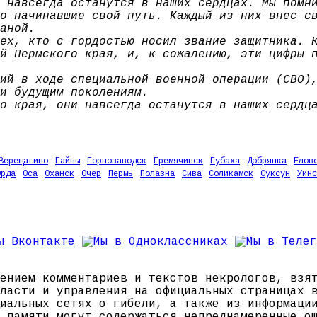
 навсегда останутся в наших сердцах. Мы помн
о начинавшие свой путь. Каждый из них внес с
аной.
ех, кто с гордостью носил звание защитника. 
й Пермского края, и, к сожалению, эти цифры 
ий в ходе специальной военной операции (СВО)
и будущим поколениям.
о края, они навсегда останутся в наших сердц
Верещагино
Гайны
Горнозаводск
Гремячинск
Губаха
Добрянка
Елов
Орда
Оса
Оханск
Очер
Пермь
Полазна
Сива
Соликамск
Суксун
Уинс
ением комментариев и текстов некрологов, взя
ласти и управления на официальных страницах 
иальных сетях о гибели, а также из информаци