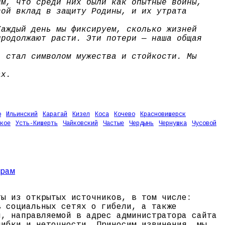
им, что среди них были как опытные воины,
вой вклад в защиту Родины, и их утрата
Каждый день мы фиксируем, сколько жизней
продолжают расти. Эти потери — наша общая
, стал символом мужества и стойкости. Мы
ах.
о
Ильинский
Карагай
Кизел
Коса
Кочево
Красновишерск
кое
Усть-Кишерть
Чайковский
Частые
Чердынь
Чернушка
Чусовой
ты из открытых источников, в том числе:
в социальных сетях о гибели, а также
и, направляемой в адрес администратора сайта