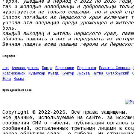
Герои, ушедшие в период с 2022 по 2026 годы,
так и молодые новобранцы и добровольцы тольк
чувствуется не только семьями, но и всей стр
Список погибших из Пермского края включает т
унесла эта операция среди уроженцев и жителе
боль.
Каждый выходец и житель Пермского края, павш
обязаны помнить о них и передавать их истори
Вечная память всем павшим героям из Пермског
География
top
Александровск
Барда
Березники
Березовка
Большая Соснова
Краснокамск
Кудымкар
Куеда
Кунгур
Лысьва
Нытва
Октябрьский
Юрла
Юсьва
Присоединяйтесь к нам
Copyright © 2022-2026. Все права защищены.
Все данные, используемые на сайте, за исключ
сообщения СМИ о гибели, публикации органов в
сообщений, оставленных третьими лицами в соц