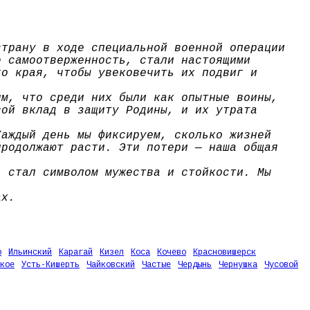
страну в ходе специальной военной операции
е самоотверженность, стали настоящими
го края, чтобы увековечить их подвиг и
им, что среди них были как опытные воины,
вой вклад в защиту Родины, и их утрата
Каждый день мы фиксируем, сколько жизней
продолжают расти. Эти потери — наша общая
, стал символом мужества и стойкости. Мы
ах.
о
Ильинский
Карагай
Кизел
Коса
Кочево
Красновишерск
кое
Усть-Кишерть
Чайковский
Частые
Чердынь
Чернушка
Чусовой