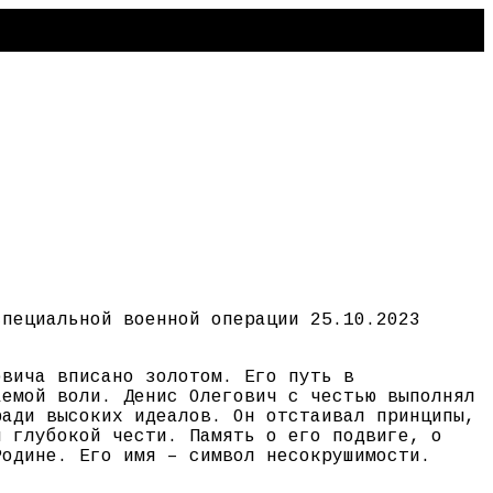
специальной военной операции 25.10.2023
овича вписано золотом. Его путь в
аемой воли. Денис Олегович с честью выполнял
ради высоких идеалов. Он отстаивал принципы,
и глубокой чести. Память о его подвиге, о
Родине. Его имя – символ несокрушимости.