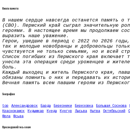
Книга памяти
В нашем сердце навсегда останется память о т
(СВО). Пермский край сыграл значительную рол
героями. В настоящее время мы продолжаем сос
выразить наше уважение.
Герои, ушедшие в период с 2022 по 2026 годы,
так и молодые новобранцы и добровольцы тольк
чувствуется не только семьями, но и всей стр
Список погибших из Пермского края включает т
унесла эта операция среди уроженцев и жителе
боль.
Каждый выходец и житель Пермского края, павш
обязаны помнить о них и передавать их истори
Вечная память всем павшим героям из Пермског
География
top
Александровск
Барда
Березники
Березовка
Большая Соснова
Краснокамск
Кудымкар
Куеда
Кунгур
Лысьва
Нытва
Октябрьский
Юрла
Юсьва
Присоединяйтесь к нам