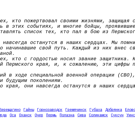
ех, кто пожертвовал своими жизнями, защищая 
ь в этих событиях, и многие бойцы, проявивши
тавлять список тех, кто пал в бою из Пермско
 навсегда останутся в наших сердцах. Мы помн
о начинавшие свой путь. Каждый из них внес с
аной.
ех, кто с гордостью носил звание защитника. 
й Пермского края, и, к сожалению, эти цифры 
ий в ходе специальной военной операции (СВО)
и будущим поколениям.
о края, они навсегда останутся в наших сердц
Верещагино
Гайны
Горнозаводск
Гремячинск
Губаха
Добрянка
Елов
Орда
Оса
Оханск
Очер
Пермь
Полазна
Сива
Соликамск
Суксун
Уинс