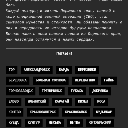
боль.
Каждый выходец и житель Пермского края, павший в
ходе специальной военной операции (СВО), стал
символом мужества и стойкости. Мы обязаны помнить о
них и передавать их истории будущим поколениям.
Вечная память всем павшим героям из Пермского края,
они навсегда останутся в наших сердцах.
ГЕОГРАФИЯ
TOP
АЛЕКСАНДРОВСК
БАРДА
БЕРЕЗНИКИ
БЕРЕЗОВКА
БОЛЬШАЯ СОСНОВА
ВЕРЕЩАГИНО
ГАЙНЫ
ГОРНОЗАВОДСК
ГРЕМЯЧИНСК
ГУБАХА
ДОБРЯНКА
ЕЛОВО
ИЛЬИНСКИЙ
КАРАГАЙ
КИЗЕЛ
КОСА
КОЧЕВО
КРАСНОВИШЕРСК
КРАСНОКАМСК
КУДЫМКАР
КУЕДА
КУНГУР
ЛЫСЬВА
НЫТВА
ОКТЯБРЬСКИЙ