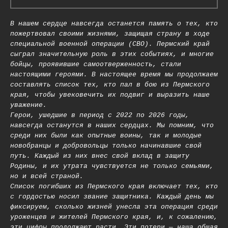
В нашем сердце навсегда останется память о тех, кто
пожертвовал своими жизнями, защищая страну в ходе
специальной военной операции (СВО). Пермский край
сыграл значительную роль в этих событиях, и многие
бойцы, проявившие самоотверженность, стали
настоящими героями. В настоящее время мы продолжаем
составлять список тех, кто пал в бою из Пермского
края, чтобы увековечить их подвиг и выразить наше
уважение.
Герои, ушедшие в период с 2022 по 2026 годы,
навсегда останутся в наших сердцах. Мы помним, что
среди них были как опытные воины, так и молодые
новобранцы и добровольцы только начинавшие свой
путь. Каждый из них внес свой вклад в защиту
Родины, и их утрата чувствуется не только семьями,
но и всей страной.
Список погибших из Пермского края включает тех, кто
с гордостью носил звание защитника. Каждый день мы
фиксируем, сколько жизней унесла эта операция среди
уроженцев и жителей Пермского края, и, к сожалению,
эти цифры продолжают расти. Эти потери — наша общая