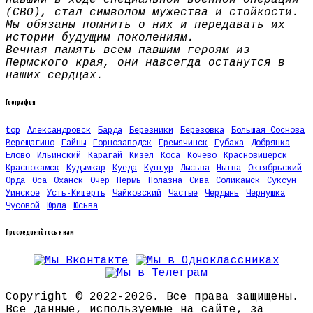
(СВО), стал символом мужества и стойкости.
Мы обязаны помнить о них и передавать их
истории будущим поколениям.
Вечная память всем павшим героям из
Пермского края, они навсегда останутся в
наших сердцах.
География
top
Александровск
Барда
Березники
Березовка
Большая Соснова
Верещагино
Гайны
Горнозаводск
Гремячинск
Губаха
Добрянка
Елово
Ильинский
Карагай
Кизел
Коса
Кочево
Красновишерск
Краснокамск
Кудымкар
Куеда
Кунгур
Лысьва
Нытва
Октябрьский
Орда
Оса
Оханск
Очер
Пермь
Полазна
Сива
Соликамск
Суксун
Уинское
Усть-Кишерть
Чайковский
Частые
Чердынь
Чернушка
Чусовой
Юрла
Юсьва
Присоединяйтесь к нам
Copyright © 2022-2026. Все права защищены.
Все данные, используемые на сайте, за