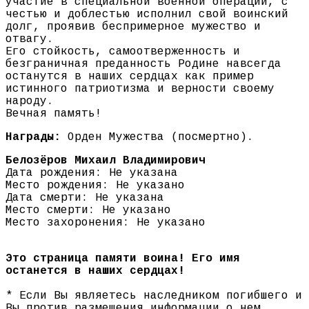
участие в специальной военной операции, с
честью и доблестью исполнил свой воинский
долг, проявив беспримерное мужество и
отвагу.
Его стойкость, самоотверженность и
безграничная преданность Родине навсегда
останутся в наших сердцах как пример
истинного патриотизма и верности своему
народу.
Вечная память!
Награды:
Орден Мужества (посмертно).
Белозёров Михаил Владимирович
Дата рождения: Не указана
Место рождения: Не указано
Дата смерти: Не указана
Место смерти: Не указано
Место захоронения: Не указано
Это страница памяти воина! Его имя
останется в наших сердцах!
* Если Вы являетесь наследником погибшего и
Вы против размещения информации о нем,