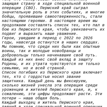
защищая страну в ходе специальной военной
операции (СВО). Пермский край сыграл
значительную роль в этих событиях, и многие
бойцы, проявившие самоотверженность, стали
настоящими героями. В настоящее время мы
продолжаем составлять список тех, кто пал в
бою из Пермского края, чтобы увековечить их
подвиг и выразить наше уважение.
Герои, ушедшие в период с 2022 по 2026
годы, навсегда останутся в наших сердцах.
Мы помним, что среди них были как опытные
воины, так и молодые новобранцы и
добровольцы только начинавшие свой путь.
Каждый из них внес свой вклад в защиту
Родины, и их утрата чувствуется не только
семьями, но и всей страной.
Список погибших из Пермского края включает
тех, кто с гордостью носил звание
защитника. Каждый день мы фиксируем,
сколько жизней унесла эта операция среди
уроженцев и жителей Пермского края, и, к
сожалению, эти цифры продолжают расти. Эти
потери — наша общая боль.
Каждый выходец и житель Пермского края,
павший в ходе специальной военной операции