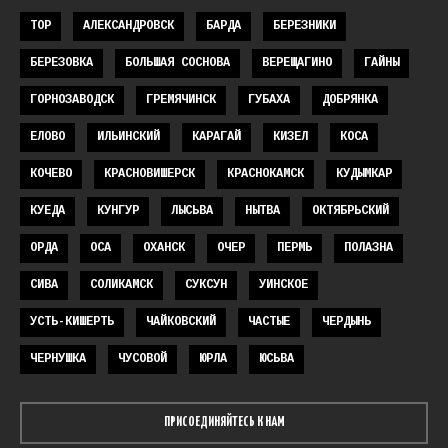
TOP
АЛЕКСАНДРОВСК
БАРДА
БЕРЕЗНИКИ
БЕРЕЗОВКА
БОЛЬШАЯ СОСНОВА
ВЕРЕЩАГИНО
ГАЙНЫ
ГОРНОЗАВОДСК
ГРЕМЯЧИНСК
ГУБАХА
ДОБРЯНКА
ЕЛОВО
ИЛЬИНСКИЙ
КАРАГАЙ
КИЗЕЛ
КОСА
КОЧЕВО
КРАСНОВИШЕРСК
КРАСНОКАМСК
КУДЫМКАР
КУЕДА
КУНГУР
ЛЫСЬВА
НЫТВА
ОКТЯБРЬСКИЙ
ОРДА
ОСА
ОХАНСК
ОЧЕР
ПЕРМЬ
ПОЛАЗНА
СИВА
СОЛИКАМСК
СУКСУН
УИНСКОЕ
УСТЬ-КИШЕРТЬ
ЧАЙКОВСКИЙ
ЧАСТЫЕ
ЧЕРДЫНЬ
ЧЕРНУШКА
ЧУСОВОЙ
ЮРЛА
ЮСЬВА
ПРИСОЕДИНЯЙТЕСЬ К НАМ