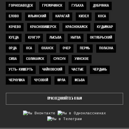
ГОРНОЗАВОДСК
ГРЕМЯЧИНСК
ГУБАХА
ДОБРЯНКА
ЕЛОВО
ИЛЬИНСКИЙ
КАРАГАЙ
КИЗЕЛ
КОСА
КОЧЕВО
КРАСНОВИШЕРСК
КРАСНОКАМСК
КУДЫМКАР
КУЕДА
КУНГУР
ЛЫСЬВА
НЫТВА
ОКТЯБРЬСКИЙ
ОРДА
ОСА
ОХАНСК
ОЧЕР
ПЕРМЬ
ПОЛАЗНА
СИВА
СОЛИКАМСК
СУКСУН
УИНСКОЕ
УСТЬ-КИШЕРТЬ
ЧАЙКОВСКИЙ
ЧАСТЫЕ
ЧЕРДЫНЬ
ЧЕРНУШКА
ЧУСОВОЙ
ЮРЛА
ЮСЬВА
ПРИСОЕДИНЯЙТЕСЬ К НАМ