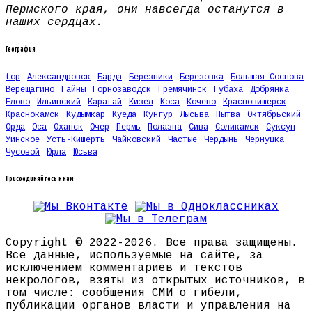
Пермского края, они навсегда останутся в
наших сердцах.
География
top
Александровск
Барда
Березники
Березовка
Большая Соснова
Верещагино
Гайны
Горнозаводск
Гремячинск
Губаха
Добрянка
Елово
Ильинский
Карагай
Кизел
Коса
Кочево
Красновишерск
Краснокамск
Кудымкар
Куеда
Кунгур
Лысьва
Нытва
Октябрьский
Орда
Оса
Оханск
Очер
Пермь
Полазна
Сива
Соликамск
Суксун
Уинское
Усть-Кишерть
Чайковский
Частые
Чердынь
Чернушка
Чусовой
Юрла
Юсьва
Присоединяйтесь к нам
Copyright © 2022-2026. Все права защищены.
Все данные, используемые на сайте, за
исключением комментариев и текстов
некрологов, взяты из открытых источников, в
том числе: сообщения СМИ о гибели,
публикации органов власти и управления на