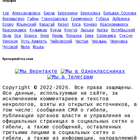
География
top
Александровск
Барда
Березники
Березовка
Большая Соснова
Верещагино
Гайны
Горнозаводск
Гремячинск
Губаха
Добрянка
Елово
Ильинский
Карагай
Кизел
Коса
Кочево
Красновишерск
Краснокамск
Кудымкар
Куеда
Кунгур
Лысьва
Нытва
Октябрьский
Орда
Оса
Оханск
Очер
Пермь
Полазна
Сива
Соликамск
Суксун
Уинское
Усть-Кишерть
Чайковский
Частые
Чердынь
Чернушка
Чусовой
Юрла
Юсьва
Присоединяйтесь к нам
Copyright © 2022-2026. Все права защищены.
Все данные, используемые на сайте, за
исключением комментариев и текстов
некрологов, взяты из открытых источников, в
том числе: сообщения СМИ о гибели,
публикации органов власти и управления на
официальных страницах в социальных сетях о
гибели, а также сообщений, оставленных
третьими лицами в социальных сетях о
гибели, а также из информации, направляемой