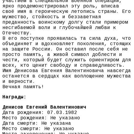
участием в специальной военной операции,
ярко продемонстрировал эту роль, вписав
своё имя в героическую летопись страны. Его
мужество, стойкость и беззаветная
преданность воинскому долгу стали примером
несгибаемой воли и глубочайшей любви к
Отечеству.
В его поступке проявилась та сила духа, что
объединяет и вдохновляет поколения, стоящих
на защите России. Он оставил после себя не
просто память, а живой символ доблести и
чести, который будет служить ориентиром для
всех, кто ценит свободу и справедливость.
Имя Денисова Евгения Валентиновича навсегда
останется в сердцах как воплощение мужества
и верности.
Вечная память!
Награды:
Денисов Евгений Валентинович
Дата рождения: 07.03.1982
Место рождения: Не указано
Дата смерти: Не указана
Место смерти: Не указано