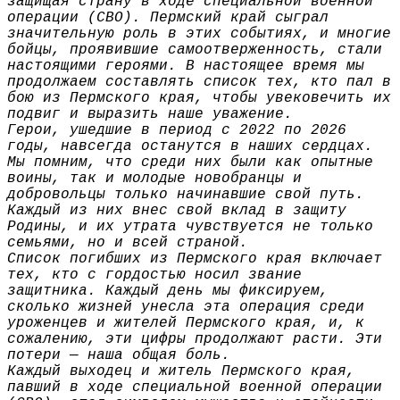
защищая страну в ходе специальной военной
операции (СВО). Пермский край сыграл
значительную роль в этих событиях, и многие
бойцы, проявившие самоотверженность, стали
настоящими героями. В настоящее время мы
продолжаем составлять список тех, кто пал в
бою из Пермского края, чтобы увековечить их
подвиг и выразить наше уважение.
Герои, ушедшие в период с 2022 по 2026
годы, навсегда останутся в наших сердцах.
Мы помним, что среди них были как опытные
воины, так и молодые новобранцы и
добровольцы только начинавшие свой путь.
Каждый из них внес свой вклад в защиту
Родины, и их утрата чувствуется не только
семьями, но и всей страной.
Список погибших из Пермского края включает
тех, кто с гордостью носил звание
защитника. Каждый день мы фиксируем,
сколько жизней унесла эта операция среди
уроженцев и жителей Пермского края, и, к
сожалению, эти цифры продолжают расти. Эти
потери — наша общая боль.
Каждый выходец и житель Пермского края,
павший в ходе специальной военной операции