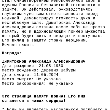
стал олицетворением непоколебимой веры в
идеалы России и беззаветной готовности к
защите. Он действовал, руководствуясь
глубоким чувством ответственности перед
Родиной, демонстрируя стойкость духа и
несгибаемую волю. Димитрюков Александр
Александрович оставил после себя не просто
память, но и вдохновляющий пример мужества,
который будет жить в сердцах и поступках.
Его вклад в защиту страны неоценим.
Вечная память!
Награды:
Димитрюков Александр Александрович
Дата рождения: 21.08.1980
Место рождения: деревня Шабуры
Дата смерти: 11.05.2024
Место смерти: Не указано
Место захоронения: Не указано
Это страница памяти воина! Его имя
останется в наших сердцах!
* Если Вы являетесь наследником погибшего и