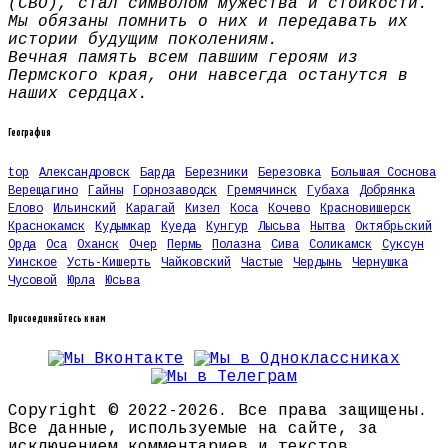
(СВО), стал символом мужества и стойкости.
Мы обязаны помнить о них и передавать их
истории будущим поколениям.
Вечная память всем павшим героям из
Пермского края, они навсегда останутся в
наших сердцах.
География
top
Александровск
Барда
Березники
Березовка
Большая Соснова
Верещагино
Гайны
Горнозаводск
Гремячинск
Губаха
Добрянка
Елово
Ильинский
Карагай
Кизел
Коса
Кочево
Красновишерск
Краснокамск
Кудымкар
Куеда
Кунгур
Лысьва
Нытва
Октябрьский
Орда
Оса
Оханск
Очер
Пермь
Полазна
Сива
Соликамск
Суксун
Уинское
Усть-Кишерть
Чайковский
Частые
Чердынь
Чернушка
Чусовой
Юрла
Юсьва
Присоединяйтесь к нам
Copyright © 2022-2026. Все права защищены.
Все данные, используемые на сайте, за
исключением комментариев и текстов