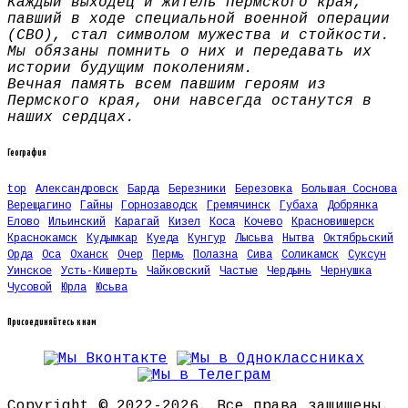
Каждый выходец и житель Пермского края,
павший в ходе специальной военной операции
(СВО), стал символом мужества и стойкости.
Мы обязаны помнить о них и передавать их
истории будущим поколениям.
Вечная память всем павшим героям из
Пермского края, они навсегда останутся в
наших сердцах.
География
top
Александровск
Барда
Березники
Березовка
Большая Соснова
Верещагино
Гайны
Горнозаводск
Гремячинск
Губаха
Добрянка
Елово
Ильинский
Карагай
Кизел
Коса
Кочево
Красновишерск
Краснокамск
Кудымкар
Куеда
Кунгур
Лысьва
Нытва
Октябрьский
Орда
Оса
Оханск
Очер
Пермь
Полазна
Сива
Соликамск
Суксун
Уинское
Усть-Кишерть
Чайковский
Частые
Чердынь
Чернушка
Чусовой
Юрла
Юсьва
Присоединяйтесь к нам
Copyright © 2022-2026. Все права защищены.