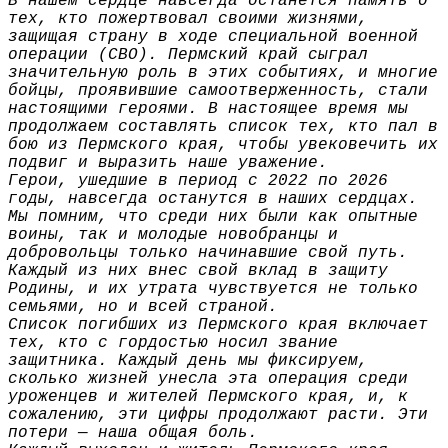
В нашем сердце навсегда останется память о
тех, кто пожертвовал своими жизнями,
защищая страну в ходе специальной военной
операции (СВО). Пермский край сыграл
значительную роль в этих событиях, и многие
бойцы, проявившие самоотверженность, стали
настоящими героями. В настоящее время мы
продолжаем составлять список тех, кто пал в
бою из Пермского края, чтобы увековечить их
подвиг и выразить наше уважение.
Герои, ушедшие в период с 2022 по 2026
годы, навсегда останутся в наших сердцах.
Мы помним, что среди них были как опытные
воины, так и молодые новобранцы и
добровольцы только начинавшие свой путь.
Каждый из них внес свой вклад в защиту
Родины, и их утрата чувствуется не только
семьями, но и всей страной.
Список погибших из Пермского края включает
тех, кто с гордостью носил звание
защитника. Каждый день мы фиксируем,
сколько жизней унесла эта операция среди
уроженцев и жителей Пермского края, и, к
сожалению, эти цифры продолжают расти. Эти
потери — наша общая боль.