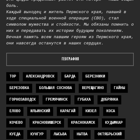
боль.
Каждый выходец и житель Пермского края, павший в
ходе специальной военной операции (СВО), стал
символом мужества и стойкости. Мы обязаны помнить о
них и передавать их истории будущим поколениям.
Вечная память всем павшим героям из Пермского края,
они навсегда останутся в наших сердцах.
ГЕОГРАФИЯ
TOP
АЛЕКСАНДРОВСК
БАРДА
БЕРЕЗНИКИ
БЕРЕЗОВКА
БОЛЬШАЯ СОСНОВА
ВЕРЕЩАГИНО
ГАЙНЫ
ГОРНОЗАВОДСК
ГРЕМЯЧИНСК
ГУБАХА
ДОБРЯНКА
ЕЛОВО
ИЛЬИНСКИЙ
КАРАГАЙ
КИЗЕЛ
КОСА
КОЧЕВО
КРАСНОВИШЕРСК
КРАСНОКАМСК
КУДЫМКАР
КУЕДА
КУНГУР
ЛЫСЬВА
НЫТВА
ОКТЯБРЬСКИЙ