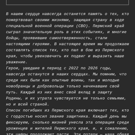
В нашем сердце навсегда останется память о тех, кто
пожертвовал своими жизнями, защищая страну в ходе
специальной военной операции (СВО). Пермский край
сыграл значительную роль в этих событиях, и многие
бойцы, проявившие самоотверженность, стали
настоящими героями. В настоящее время мы продолжаем
составлять список тех, кто пал в бою из Пермского
края, чтобы увековечить их подвиг и выразить наше
уважение.
Герои, ушедшие в период с 2022 по 2026 годы,
навсегда останутся в наших сердцах. Мы помним, что
среди них были как опытные воины, так и молодые
новобранцы и добровольцы только начинавшие свой
путь. Каждый из них внес свой вклад в защиту
Родины, и их утрата чувствуется не только семьями,
но и всей страной.
Список погибших из Пермского края включает тех, кто
с гордостью носил звание защитника. Каждый день мы
фиксируем, сколько жизней унесла эта операция среди
уроженцев и жителей Пермского края, и, к сожалению,
эти цифры продолжают расти. Эти потери — наша общая