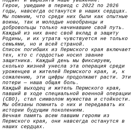
подвиг и выразить наше уважение.
Герои, ушедшие в период с 2022 по 2026
годы, навсегда останутся в наших сердцах.
Мы помним, что среди них были как опытные
воины, так и молодые новобранцы и
добровольцы только начинавшие свой путь.
Каждый из них внес свой вклад в защиту
Родины, и их утрата чувствуется не только
семьями, но и всей страной.
Список погибших из Пермского края включает
тех, кто с гордостью носил звание
защитника. Каждый день мы фиксируем,
сколько жизней унесла эта операция среди
уроженцев и жителей Пермского края, и, к
сожалению, эти цифры продолжают расти. Эти
потери — наша общая боль.
Каждый выходец и житель Пермского края,
павший в ходе специальной военной операции
(СВО), стал символом мужества и стойкости.
Мы обязаны помнить о них и передавать их
истории будущим поколениям.
Вечная память всем павшим героям из
Пермского края, они навсегда останутся в
наших сердцах.