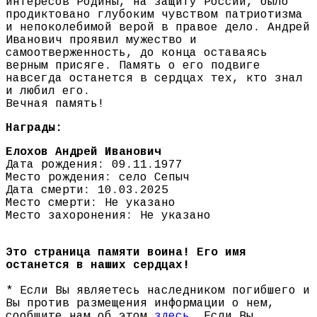
интересов Родины, на защиту России, было
продиктовано глубоким чувством патриотизма
и непоколебимой верой в правое дело. Андрей
Иванович проявил мужество и
самоотверженность, до конца оставаясь
верным присяге. Память о его подвиге
навсегда останется в сердцах тех, кто знал
и любил его.
Вечная память!
Награды:
Елохов Андрей Иванович
Дата рождения: 09.11.1977
Место рождения: село Сепыч
Дата смерти: 10.03.2025
Место смерти: Не указано
Место захоронения: Не указано
Это страница памяти воина! Его имя
останется в наших сердцах!
* Если Вы являетесь наследником погибшего и
Вы против размещения информации о нем,
сообщите нам об этом
здесь
. Если Вы