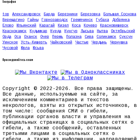
География
top
Александровск
Барда
Березники
Березовка
Большая Соснова
Верещагино
Гайны
Горнозаводск
Гремячинск
Губаха
Добрянка
Елово
Ильинский
Карагай
Кизел
Коса
Кочево
Красновишерск
Краснокамск
Кудымкар
Куеда
Кунгур
Лысьва
Нытва
Октябрьский
Орда
Оса
Оханск
Очер
Пермь
Полазна
Сива
Соликамск
Суксун
Уинское
Усть-Кишерть
Чайковский
Частые
Чердынь
Чернушка
Чусовой
Юрла
Юсьва
Присоединяйтесь к нам
Copyright © 2022-2026. Все права защищены.
Все данные, используемые на сайте, за
исключением комментариев и текстов
некрологов, взяты из открытых источников, в
том числе: сообщения СМИ о гибели,
публикации органов власти и управления на
официальных страницах в социальных сетях о
гибели, а также сообщений, оставленных
третьими лицами в социальных сетях о
гибели, а также из информации, направляемой