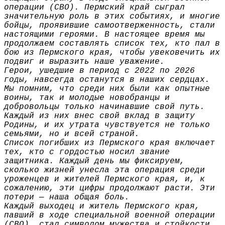
операции (СВО). Пермский край сыграл
значительную роль в этих событиях, и многие
бойцы, проявившие самоотверженность, стали
настоящими героями. В настоящее время мы
продолжаем составлять список тех, кто пал в
бою из Пермского края, чтобы увековечить их
подвиг и выразить наше уважение.
Герои, ушедшие в период с 2022 по 2026
годы, навсегда останутся в наших сердцах.
Мы помним, что среди них были как опытные
воины, так и молодые новобранцы и
добровольцы только начинавшие свой путь.
Каждый из них внес свой вклад в защиту
Родины, и их утрата чувствуется не только
семьями, но и всей страной.
Список погибших из Пермского края включает
тех, кто с гордостью носил звание
защитника. Каждый день мы фиксируем,
сколько жизней унесла эта операция среди
уроженцев и жителей Пермского края, и, к
сожалению, эти цифры продолжают расти. Эти
потери — наша общая боль.
Каждый выходец и житель Пермского края,
павший в ходе специальной военной операции
(СВО), стал символом мужества и стойкости.