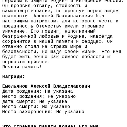
героизм в защите Родины и интересов России.
Он проявил отвагу, стойкость и
самопожертвование, не дрогнув перед лицом
опасности. Алексей Владиславович был
настоящим патриотом, для которого честь и
преданность Отечеству имели огромное
значение. Его подвиг, наполненный
безграничной любовью к Родине, навсегда
сохранится в нашей памяти и сердцах. Он
отважно стоял на страже мира и
безопасности, не щадя своей жизни. Его имя
будет жить вечно как символ доблести и
верности присяге.
Вечная память!
Награды:
Емельянов Алексей Владиславович
Дата рождения: Не указана
Место рождения: Не указано
Дата смерти: Не указана
Место смерти: Не указано
Место захоронения: Не указано
Это страница памяти воина! Его имя