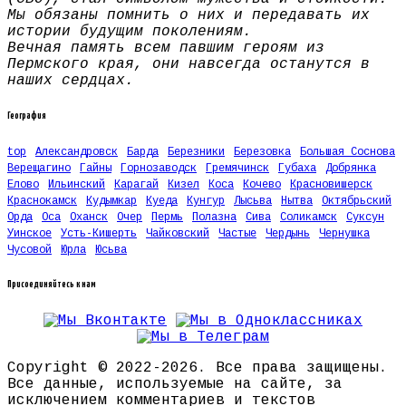
Мы обязаны помнить о них и передавать их
истории будущим поколениям.
Вечная память всем павшим героям из
Пермского края, они навсегда останутся в
наших сердцах.
География
top
Александровск
Барда
Березники
Березовка
Большая Соснова
Верещагино
Гайны
Горнозаводск
Гремячинск
Губаха
Добрянка
Елово
Ильинский
Карагай
Кизел
Коса
Кочево
Красновишерск
Краснокамск
Кудымкар
Куеда
Кунгур
Лысьва
Нытва
Октябрьский
Орда
Оса
Оханск
Очер
Пермь
Полазна
Сива
Соликамск
Суксун
Уинское
Усть-Кишерть
Чайковский
Частые
Чердынь
Чернушка
Чусовой
Юрла
Юсьва
Присоединяйтесь к нам
Copyright © 2022-2026. Все права защищены.
Все данные, используемые на сайте, за
исключением комментариев и текстов